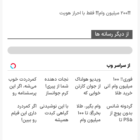
❗❗200 میلیون وام❗❗ فقط با احراز هویت
از دیگر رسانه ها
از سراسر وب
فوری‼️ 100
ویدیو هولناک
نجات دهنده
کمردردت خوب
میلیون وام آنی
از جوان کارتن
شما از پیری!
می‌شه، اگر این
خرید طلا
خوابی که
کرم جوانساز
پرسشنامه رو
میلیاردر شد.
جلبک50%تخفیف
پر کنی!!
گردونه شانس
وام بگیر، طلا
با این نوشیدنی
اگر کمردرد
آموزش رایگان
بدون پوچ از
بخر💰 تا 100
گیاهی کبدت
داری این فیلم
PS5 تا
میلیون وام
همیشه
رو ببین!
آیفون17 و بیت
فوری بدون
پرقدرته55%تخفیف
◗پرسش‌نامه
کوین 🔥
ضامن
رو پر کن◖