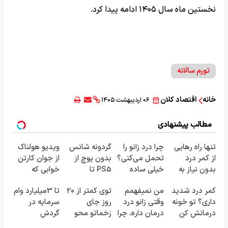
نخستین ماه سال ۱۴۰۵ ادامه پیدا کرد.
تورم سالانه
خانه
اقتصاد کلان
۰۶ اردیبهشت ۱۴۰۵
مطالب پیشنهادی
تنها راه رهایی
چرا درد زانو را
گردونه شانس
ویدیو هولناک
از کمر درد
تحمل می‌کنی؟
بدون پوچ از
از جوان کارتن
بدون نیاز به
خیلی ساده
PS5 تا
خوابی که
دارو!
درمنزل
آیفون17 و بیت
میلیاردر شد.
کمر درد شدید
من نمیفهمم
توی کمتر از 20
تا 3میلیارد وام
(◂پرسش‌نامه)
درمانش کن
کوین 🔥
آموزش رایگان
داری؟ تو خونه
وقتی زانو درد
روز جای
سرمایه در
درمانش کن
درمان داره، چرا
زخماتو محو
گردش
(◂پرسش‌نامه
دردش رو داری
کن!🔥 (با
فروشندگان =>