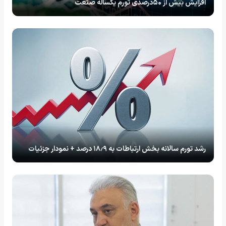
افزایش بیش از ۵۰درصدی تورم یکساله صنعت
رشد تورم سالانه بخش ارتباطات به ۱۸٫۹ درصد + نمودار جزئیات