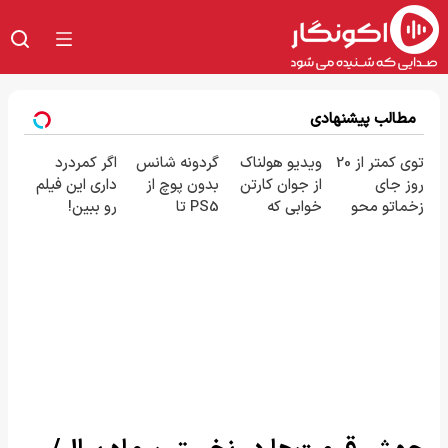
مطالب پیشنهادی
توی کمتر از 20
ویدیو هولناک
گردونه شانس
اگر کمردرد
روز جای
از جوان کارتن
بدون پوچ از
داری این فیلم
زخماتو محو
خوابی که
PS5 تا
رو ببین!
کن!🔥 (با
میلیاردر شد.
آیفون17 و بیت
◗پرسش‌نامه
ضمانت)
آموزش رایگان
کوین 🔥
رو پر کن◖