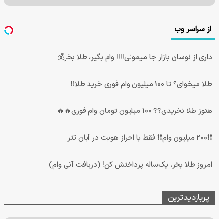
از سراسر وب
داری از نوسان بازار جا میمونی!!!! وام بگیر، طلا بخر💰
طلا میخوای؟ تا 100 میلیون وام فوری خرید طلا‼️
هنوز طلا نخریدی؟؟ 100 میلیون تومان وام فوری🔥🔥
❗❗200 میلیون وام❗❗ فقط با احراز هویت در آبان تتر
امروز طلا بخر، یک‌ساله پرداختش کن! (دریافت آنی وام)
پربازدیدترین