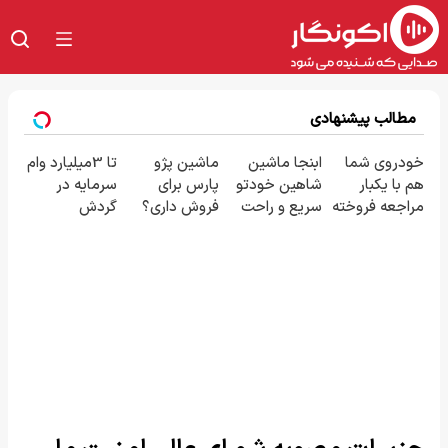
مطالب پیشنهادی
خودروی شما
ابنجا ماشین
ماشین پژو
تا 3میلیارد وام
هم با یکبار
شاهین خودتو
پارس برای
سرمایه در
مراجعه فروخته
سریع و راحت
فروش داری؟
گردش
خواهد شد
بفروش
اینجا سریع
فروشندگان =>
بفروشش
فروشگاهت رو
ثبت کن