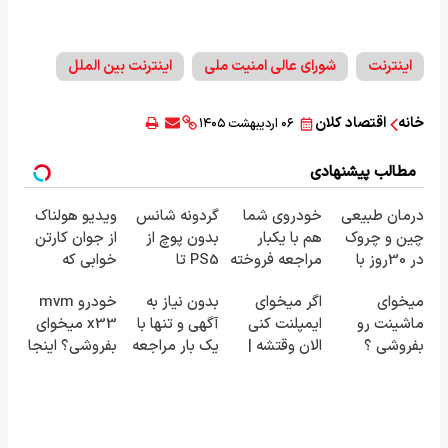
اینترنت
شورای عالی امنیت ملی
اینترنت بین الملل
خانه
اقتصاد کلان
۰۶ اردیبهشت ۱۴۰۵
مطالب پیشنهادی
درمان طبیعی
خودروی شما
گردونه شانس
ویدیو هولناک
چین و چروک
هم با یکبار
بدون پوچ از
از جوان کارتن
در 30روز با
مراجعه فروخته
PS5 تا
خوابی که
کرم جوانساز
خواهد شد
آیفون17 و بیت
میلیاردر شد.
میخوای
اگر میخوای
بدون نیاز به
خودرو mvm
آلمانی(45%تخفیف)
کوین 🔥
آموزش رایگان
ماشینت رو
ایمپلنت کنی
آگهی و تنها با
x33 میخوای
بفروشی ؟
الان وقتشه |
یک بار مراجعه
بفروشی؟ اینجا
اینجا سریع و
فقط با ۲۵
فروخته شد
به سرعت
راحت
میلیون
فروش میره
بفروشش ✅
تومان!!!