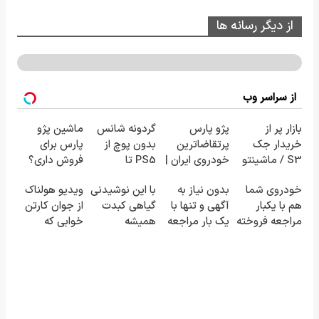
از دیگر رسانه ها
از سراسر وب
بازار پر از
پژو پارس
گردونه شانس
ماشین پژو
خریدار جک
پرتقاضاترین
بدون پوچ از
پارس برای
S3 / ماشینتو
خودروی ایران |
PS5 تا
فروش داری؟
به راحتی
برای فروشش
آیفون17 و بیت
اینجا سریع
خودروی شما
بدون نیاز به
با این نوشیدنی
ویدیو هولناک
بفروش
فرصت رو از
کوین 🔥
بفروشش
هم با یکبار
آگهی و تنها با
گیاهی کبدت
از جوان کارتن
دست نده!
مراجعه فروخته
یک بار مراجعه
همیشه
خوابی که
خواهد شد
فروخته شد
پرقدرته55%تخفیف
میلیاردر شد.
آموزش رایگان