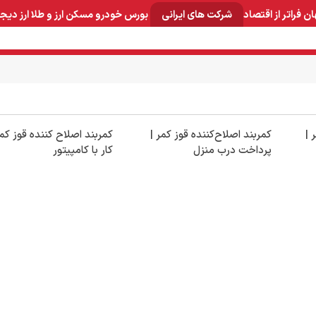
ان
فراتر از اقتصاد
شرکت های ایرانی
بورس
خودرو
مسکن
ارز و طلا
ارز دیج
و صنایع معدنی
لوازم خانگی
بهداشتی و آرایشی
برق و ارتباطات
 |
کمربند اصلاح‌کننده قوز کمر |
کمربند اصلاح کننده قوز کمر
پرداخت درب منزل
کار با کامپیتور