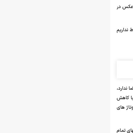
 و برعکس در
 نداریم
 ندارد،
با کاهش
تاژ های
ای تمام