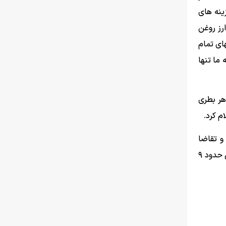
ینه های
فت، نرخ تخصیصی ارز روغن
 رسید، همچنین عوامل بهای تمام
ما تنها
۹۰۰ تومان، هر بطری ۸۱۰ گرمی مخلوط ۲۸۳ هزار و ۸۰ تومان، هر بطری
و تقاضا
بدلیل افزایش واردات کاهش یابد.گفتنی است سال گذشته ۲ میلیون و ۱۴۰ هزارتن روغن در کشور تولید شد که نسبت به سال قبلش حدود ۹