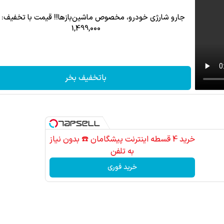
جارو شارژی خودرو، مخصوص ماشین‌باز‌ها!! قیمت با تخفیف: 
1,499,000
باتخفیف بخر
خرید 4 قسطه اینترنت پیشگامان ☎️ بدون نیاز
به تلفن
خرید فوری
کاشت موی طبیعی با جدیدترین متدها و