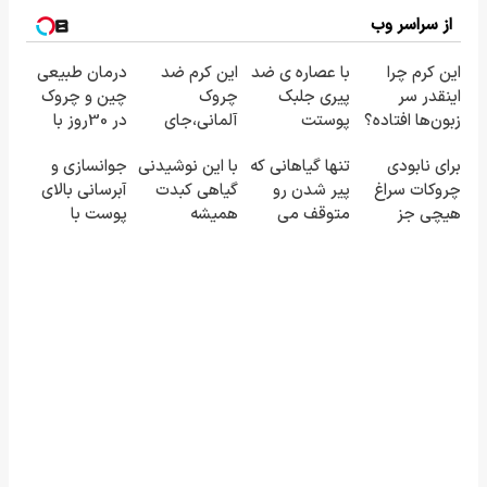
از سراسر وب
این کرم چرا
با عصاره ی ضد
این کرم ضد
درمان طبیعی
اینقدر سر
پیری جلبک
چروک
چین و چروک
زبون‌ها افتاده؟
پوستت
آلمانی،جای
در 30روز با
همیشه جوونه!
بوتاکس رو
کرم جوانساز
برای نابودی
تنها گیاهانی که
با این نوشیدنی
جوانسازی و
برات پر میکنه!
آلمانی(45%تخفیف)
چروکات سراغ
پیر شدن رو
گیاهی کبدت
آبرسانی بالای
تخفیف تا
هیچی جز
متوقف می
همیشه
پوست با
امشب
جوانساز جلبک
کنند
پرقدرته55%تخفیف
اسپیرولینا
نرو(تخفیف40%)