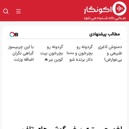
مطالب پیشنهادی
دمنوش لاغری
گردونه رو
گردونه رو
با این چربیسوز
طبیعی و
بچرخون و 1000
بچرخون بیت
گیاهی نگران
بی‌عوارض!
دلار برنده شو
کوین ببر🔥
اضافه وزنت
سفارش با
😍
نباش(کلیک
50%تخفیف تا
جهت سفارش
امشب(کلیک
با تخفیف)
کن)