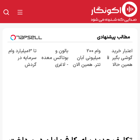
مطالب پیشنهادی
اعتبار خرید
وام 200
بالون و
تا 3میلیارد وام
گوشی بگیر 📱
میلیونی آبان
بوتاکس معده
سرمایه در
همین حالا
تتر. همین الان
- لاغری
گردش
درخواست
احراز هویت
تضمینی بدون
فروشندگان =>
اعتبار بده 🎯
کن!
جراحی
فروشگاهت رو
ثبت کن