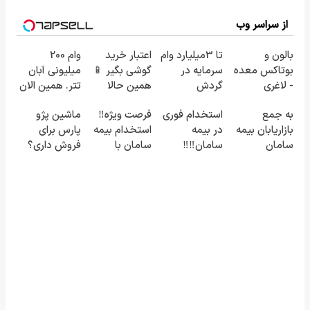
از سراسر وب
بالون و
تا 3میلیارد وام
اعتبار خرید
وام 200
بوتاکس معده
سرمایه در
گوشی بگیر 📱
میلیونی آبان
- لاغری
گردش
همین حالا
تتر. همین الان
تضمینی بدون
فروشندگان =>
درخواست
احراز هویت
به جمع
استخدام فوری
فرصت ویژه‼️
ماشین پژو
جراحی
فروشگاهت رو
اعتبار بده 🎯
کن!
بازاریابان بیمه
در بیمه
استخدام بیمه
پارس برای
ثبت کن
سامان
سامان‼️‼️
سامان با
فروش داری؟
بپیوندید و
حقوق و مزایای
اینجا سریع
درآمد بالا
بالا
بفروشش
کسب کنید