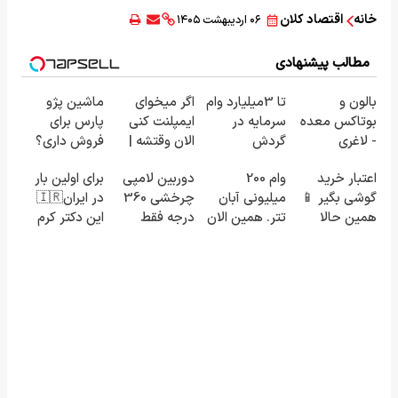
خانه
اقتصاد کلان
۰۶ اردیبهشت ۱۴۰۵
مطالب پیشنهادی
بالون و
تا 3میلیارد وام
اگر میخوای
ماشین پژو
بوتاکس معده
سرمایه در
ایمپلنت کنی
پارس برای
- لاغری
گردش
الان وقتشه |
فروش داری؟
تضمینی بدون
فروشندگان =>
فقط با ۲۵
اینجا سریع
اعتبار خرید
وام 200
دوربین لامپی
برای اولین بار
جراحی
فروشگاهت رو
میلیون
بفروشش
گوشی بگیر 📱
میلیونی آبان
چرخشی 360
در ایران🇮🇷
ثبت کن
تومان!!!
همین حالا
تتر. همین الان
درجه فقط
این دکتر کرم
درخواست
احراز هویت
امروز حراج شد
ترمیم کننده
اعتبار بده 🎯
کن!
🔥 پرداخت
23 روزه
درب منزل
ساخت!