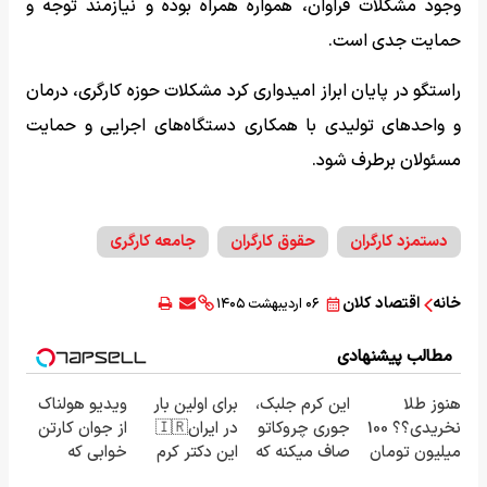
وجود مشکلات فراوان، همواره همراه بوده و نیازمند توجه و
حمایت جدی است.
راستگو در پایان ابراز امیدواری کرد مشکلات حوزه کارگری، درمان
و واحدهای تولیدی با همکاری دستگاه‌های اجرایی و حمایت
مسئولان برطرف شود.
دستمزد کارگران
حقوق کارگران
جامعه کارگری
خانه
اقتصاد کلان
۰۶ اردیبهشت ۱۴۰۵
مطالب پیشنهادی
هنوز طلا
این کرم جلبک،
برای اولین بار
ویدیو هولناک
نخریدی؟؟ 100
جوری چروکاتو
در ایران🇮🇷
از جوان کارتن
میلیون تومان
صاف میکنه که
این دکتر کرم
خوابی که
وام فوری🔥🔥
انگار بوتاکس
ترمیم کننده
میلیاردر شد.