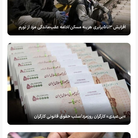
افزایش ۳تا۵برابری هزینه مسکن/ادامه عقب‌ماندگی مزد از تورم
«بی‌عیدی» کارگران روزمزد/سلب حقوق قانونی کارگران