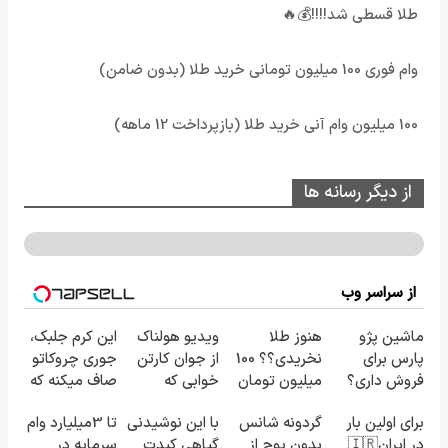
طلا قسطی شد!!!!💰🔥
وام فوری 100 میلیون تومانی خرید طلا (بدون ضامن)
100 میلیون وام آنی خرید طلا (بازپرداخت 12 ماهه)
از دیگر رسانه ها
از سراسر وب
ماشین پژو
هنوز طلا
ویدیو هولناک
این کرم جلبک،
پارس برای
نخریدی؟؟ 100
از جوان کارتن
جوری چروکاتو
فروش داری؟
میلیون تومان
خوابی که
صاف میکنه که
اینجا سریع
وام فوری🔥🔥
میلیاردر شد.
انگار بوتاکس
برای اولین بار
گردونه شانس
با این نوشیدنی
تا 3میلیارد وام
بفروشش
آموزش رایگان
کردی!(تخفیف
در ایران🇮🇷
بدون پوچ از
گیاهی کبدت
سرمایه در
ویژه)