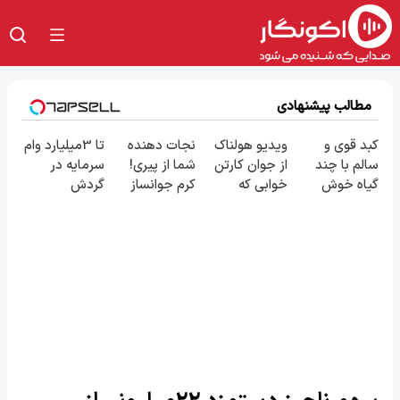
مطالب پیشنهادی
کبد قوی و
ویدیو هولناک
نجات دهنده
تا 3میلیارد وام
سالم با چند
از جوان کارتن
شما از پیری!
سرمایه در
گیاه خوش
خوابی که
کرم جوانساز
گردش
طعم
میلیاردر شد.
جلبک50%تخفیف
فروشندگان =>
آموزش رایگان
فروشگاهت رو
ثبت کن