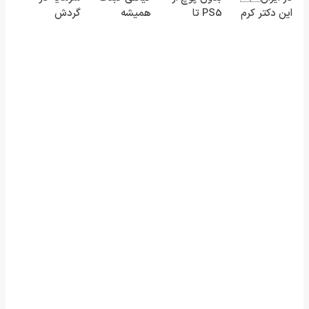
این دکتر کرم
PS5 تا
همیشه
گردش
ترمیم کننده
آیفون17 و بیت
پرقدرته55%تخفیف
فروشندگان =>
23 روزه
کوین 🔥
فروشگاهت رو
ساخت!
ثبت کن