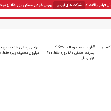
ان
فراتر از اقتصاد
شرکت های ایرانی
بورس
خودرو
مسکن
ارز و طلا
ارز دیج
و صنایع معدنی
لوازم خانگی
بهداشتی و آرایشی
برق و ارتباطات
شگامان
⏳فرصت محدود!! 3000گیگ
اینترنت خانگی 180 روزه فقط 600
میلیون تخفیف ویژه فقط 35 ✨
هزارتومان!!