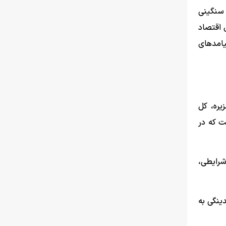
 سنگینی
 اقتصاد
امد‌های
یره، کل
کرده است که در
 شرایطی،
ینگی به