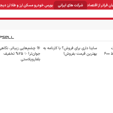
ان
فراتر از اقتصاد
شرکت های ایرانی
بورس
خودرو
مسکن
ارز و طلا
ارز دیج
و صنایع معدنی
لوازم خانگی
بهداشتی و آرایشی
برق و ارتباطات
30گیگ
ساینا داری برای فروش؟ با کارنامه به
🎯 چشم‌هایی زیباتر، نگاهی
اینترنت خانگی 180 روزه فقط 600
بهترین قیمت بفروش!
جوان‌تر! ✨ 25% تخفیف
بلفاروپلاستی