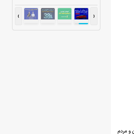
›
‹
 و مردم