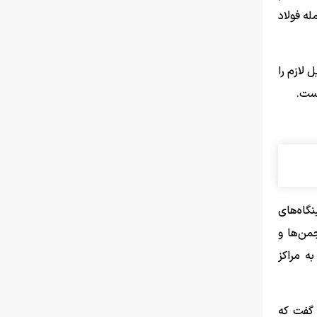
له فولاد
 لازم را
است.
گاه‌های
من‌ها و
ه مراکز
 گفت که