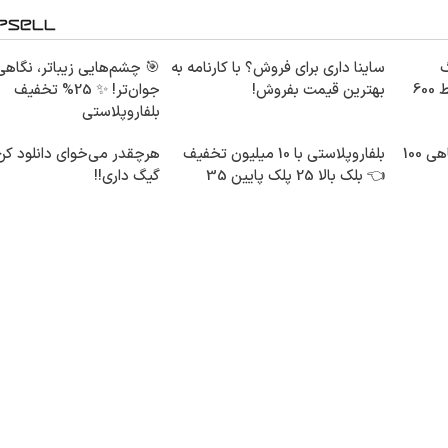
30گیگ
ساینا داری برای فروش؟ با کارنامه به
🎯 چشم‌هایی زیباتر، نگاهی
اینترنت خانگی 180 روزه فقط 600
بهترین قیمت بفروش!
جوان‌تر! ✨ 25% تخفیف
بلفاروپلاستی
3000 گیگ اینترنت؛ فقط ماهی 100
بلفاروپلاستی با 10 میلیون تخفیف
👈 بلک بالا 25 پلک پایین 35
گیگ داری!!