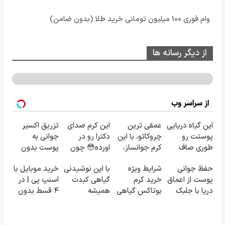
وام فوری 100 میلیون تومانی خرید طلا (بدون ضامن)
از دیگر رسانه ها
از سراسر وب
این گیاه دریایی
عمقی ترین
این کرم صدای
تزریق اکسیر
پوستت رو
چروکاتو، با این
دکترا رو در
جوانی به
طوری صاف
کرم جوانساز،
اورده😳 چون
پوست بدون
میکنه انگار
صاف کن(50%
دیگه نیازی
سوزن40%تخفیف
حفظ جوانی
شرایط ویژه
با این نوشیدنی
خرید موبایل با
20سال جوون
تخفیف
نداری بوتاکس
پوست از اعماق
خرید کرم
گیاهی کبدت
اسنپ پی | در
شدی🔥
سفارش فوری)
کنی!!!
دریا با جلبک
بوتاکس گیاهی
همیشه
۴ قسط بدون
اسپیرولینا
تا پایان امشب!
پرقدرته55%تخفیف
سود و کارمزد!