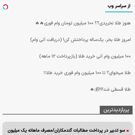
از سراسر وب
هنوز طلا نخریدی؟؟ 100 میلیون تومان وام فوری🔥🔥
امروز طلا بخر، یک‌ساله پرداختش کن! (دریافت آنی وام)
100 میلیون وام آنی خرید طلا (بازپرداخت 12 ماهه)
طلا میخوای؟ تا 100 میلیون وام فوری خرید طلا‼️
طلا قسطی شد!!!!💰🔥
پربازدیدترین
سو تدبیر در پرداخت مطالبات گندمکاران/مصرف ماهانه یک میلیون