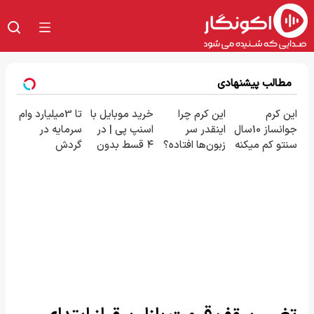
مطالب پیشنهادی
این کرم
این کرم چرا
خرید موبایل با
تا 3میلیارد وام
جوانساز 10سال
اینقدر سر
اسنپ پی | در
سرمایه در
سنتو کم میکنه
زبون‌ها افتاده؟
۴ قسط بدون
گردش
(با تخفیف
سود و کارمزد!
فروشندگان =>
ویژه)
فروشگاهت رو
ثبت کن