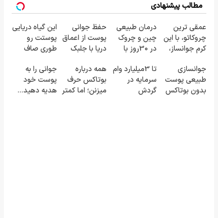
مطالب پیشنهادی
عمقی ترین
درمان طبیعی
حفظ جوانی
این گیاه دریایی
چروکاتو، با این
چین و چروک
پوست از اعماق
پوستت رو
کرم جوانساز،
در 30روز با
دریا با جلبک
طوری صاف
صاف کن(50%
کرم جوانساز
اسپیرولینا
میکنه انگار
جوانسازی
تا 3میلیارد وام
همه درباره
جوانی را به
تخفیف
آلمانی(45%تخفیف)
20سال جوون
طبیعی پوست
سرمایه در
بوتاکس حرف
پوست خود
سفارش فوری)
شدی🔥
بدون بوتاکس
گردش
میزنن؛ اما کمتر
هدیه دهید...
و جراحی😳!
فروشندگان =>
کسی این راه رو
خرید با تخفیف
فروشگاهت رو
میشناسه.
ویژه
ثبت کن