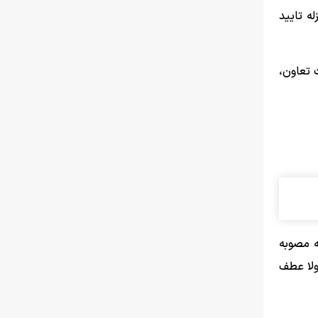
نزله تایید
 تعاون،
انی که مصوبه
ولا عطف