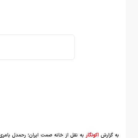
به گزارش
اکونگار
به نقل از خانه صمت ایران؛ رحمدل بامری