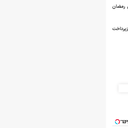
ی رمضان
زپرداخت