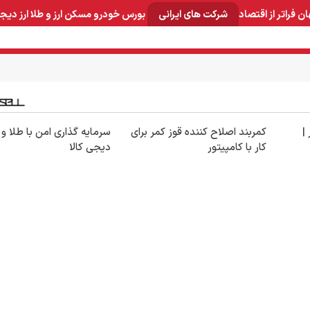
ان
فراتر از اقتصاد
شرکت های ایرانی
بورس
خودرو
مسکن
ارز و طلا
ارز دیج
و صنایع معدنی
لوازم خانگی
بهداشتی و آرایشی
برق و ارتباطات
|
کمربند اصلاح کننده قوز کمر برای
سرمایه گذاری امن با طلا و 
کار با کامپیتور
دیجی کالا