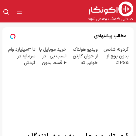
مطالب پیشنهادی
گردونه شانس
ویدیو هولناک
خرید موبایل با
تا 3میلیارد وام
بدون پوچ از
از جوان کارتن
اسنپ پی | در
سرمایه در
PS5 تا
خوابی که
۴ قسط بدون
گردش
آیفون17 و بیت
میلیاردر شد.
سود و کارمزد!
فروشندگان =>
کوین 🔥
آموزش رایگان
فروشگاهت رو
ثبت کن