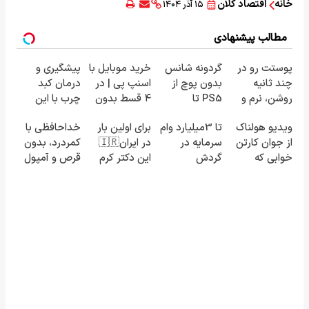
خانه
اقتصاد کلان
۱۵ آذر ۱۴۰۴
مطالب پیشنهادی
پوستت رو در
گردونه شانس
خرید موبایل با
پیشگیری و
چند ثانیه
بدون پوچ از
اسنپ پی | در
درمان کبد
روشن، نرم و
PS5 تا
۴ قسط بدون
چرب با این
شفاف کن!با
آیفون17 و بیت
سود و کارمزد!
نوشیدنی
ویدیو هولناک
تا 3میلیارد وام
برای اولین بار
خداحافظی با
فرمولی
کوین 🔥
گیاهی
از جوان کارتن
سرمایه در
در ایران🇮🇷
کمردرد، بدون
سبک(خرید با
خوابی که
گردش
این دکتر کرم
قرص و آمپول
تخفیف)
میلیاردر شد.
فروشندگان =>
ترمیم کننده
آموزش رایگان
فروشگاهت رو
23 روزه
ثبت کن
ساخت!