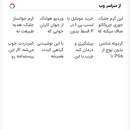
از سراسر وب
این کرم جلبک،
خرید موبایل با
ویدیو هولناک
کرم جوانساز
جوری چروکاتو
اسنپ پی | در
از جوان کارتن
جلبک، هدیه
صاف میکنه که
۴ قسط بدون
خوابی که
طبیعت به
انگار بوتاکس
سود و کارمزد!
میلیاردر شد.
شما(خرید با
گردونه شانس
پیشگیری و
با این نوشیدنی
کمردردت خوب
کردی!(تخفیف
آموزش رایگان
تخفیف ویژه)
بدون پوچ از
درمان کبد
گیاهی کبدت
می‌شه، اگر این
ویژه)
PS5 تا
چرب با این
همیشه
پرسشنامه رو
آیفون17 و بیت
نوشیدنی
پرقدرته55%تخفیف
پر کنی!!
کوین 🔥
گیاهی