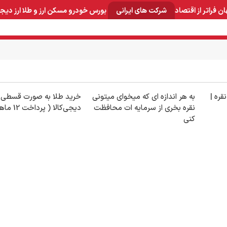
ان
فراتر از اقتصاد
شرکت های ایرانی
بورس
خودرو
مسکن
ارز و طلا
ارز دیج
و صنایع معدنی
لوازم خانگی
بهداشتی و آرایشی
برق و ارتباطات
قره |
به هر اندازه ای که میخوای میتونی
خرید طلا به صورت قسطی ا
نقره بخری از سرمایه ات محافظت
دیجی‌کالا ( پرداخت 12 ماهه )
کنی