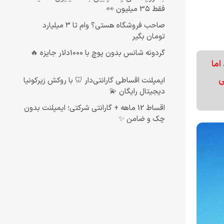
فقط 3۵ میلیون 👀
صاحب فروشگاه هستی؟ وام تا ۳ میلیارد
تومان بگیر
گردونه شانس بدون پوچ با 1000دلار جایزه 🔥
ست، اما
ی
ایمپلنت اقساطی گارانتی‌دار 🦷 با روکش زیرکونیا
دیجیتال رایگان 💫
اقساط 12 ماهه + گارانتی شرکتی؛ ایمپلنت بدون
چک و ضامن ✨