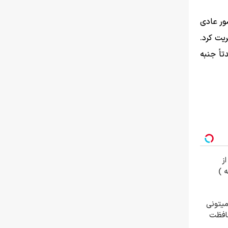
ور عادی
یت کرد.
اً جنبه
ز
میتونی
حافظت