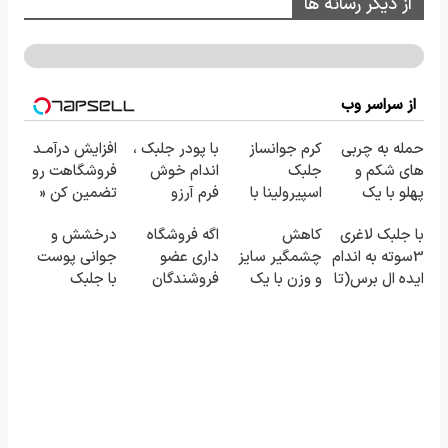
از دیگر رسانه ها
از سراسر وب
حمله به چربی
کرم جوانساز
با پودر جلبک ،
افزایش درآمـد
های شکم و
جلبک
اندام خوش
فروشگاهت رو
پهلو با یک
اسپیرولینا با
فرم آرزو
تضمین کن «
روش
تخفیف ویژه
نیست! (3تا7
فروشگاهت رو
با جلبک لاغری
کاهش
اگه فروشگاه
درخشش و
قوی(پودرجلبک
کیلو کاهش
ثبت کن »
3سوته به اندام
چشمگیر سایز
داری عضو
جوانی پوست
سبز45%تخفیف)
وزن در یک
ایده ال برس(تا
و وزن با یک
فروشندگان
با جلبک
ماه)
امشب تخفیف
روش
دیجی پی شو
اسپیرولینا!
ویژه)
خانگی60%تخفیف
3 میلیارد وام
خرید محصول
بگیر
با تخفیف ویژه