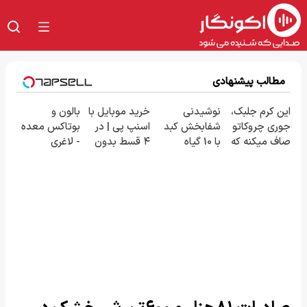
مطالب پیشنهادی
این کرم جلبک،
نوشیدنی
خرید موبایل با
بالون و
جوری چروکاتو
شفابخش کبد
اسنپ پی | در
بوتاکس معده
صاف میکنه که
با 10 گیاه
۴ قسط بدون
- لاغری
انگار بوتاکس
موثر(تخفیف تا
سود و کارمزد!
تضمینی بدون
کردی!(تخفیف
امشب)
جراحی
ویژه)