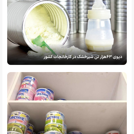
دپوی ۶۳هزار تن شیرخشک در کارخانجات کشور