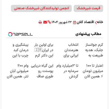
قیمت شیرخشک
انجمن تولیدکنندگان شیرخشک صنعتی
خانه
اقتصاد کلان
۲۳ شهریور ۱۴۰۴
مطالب پیشنهادی
کرم جوانساز
انتخاب
برای اولین بار
پیشگیری و
جلبک، هدیه
هنرمندان
در ایران🇮🇷
درمان کبد
طبیعت به
ایرانی برای
این دکتر کرم
چرب با این
شما(خرید با
جوانی پوست!
ترمیم کننده
نوشیدنی
اعتبار تا ۱۰۰
تا 3میلیارد وام
این گیاه دریایی
وام 200
تخفیف ویژه)
خرید با تخفیف
23 روزه
گیاهی
میلیون تومان
سرمایه در
پوستت رو
میلیونی آبان
ویژه
ساخت!
⚡ همین الان
گردش
طوری صاف
تتر. همین الان
درخواست
فروشندگان =>
میکنه
احراز هویت
اعتبار بده ✅
فروشگاهت رو
انگار20سال
کن!
ثبت کن
جوون شدی🔥
لینک خرید