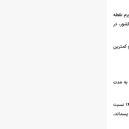
رم نقطه
کشور، در
تیبانی و کم­ترین
رداد امسال نسبت به مدت
در واقع میانگین قیمت دریافتی توسط ارائه‌دهندگان خدمات به ازای تولید خدماتشان در داخل کشور، در ۱۲ ماه منتهی به خرداد ۱۴۰۴ نسبت
‌رسانی، مدیریت پسماند،