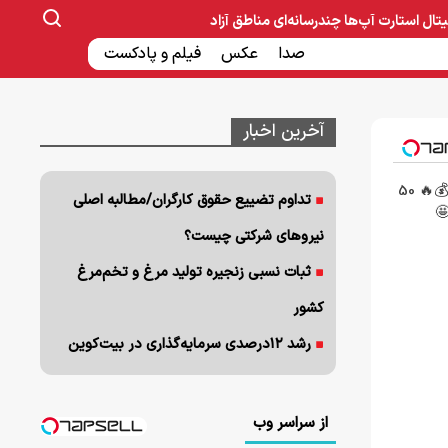
یتال
استارت آپ‌ها
چندرسانه‌ای
مناطق آزاد
صنایع غذایی و دارویی
صدا
عکس
ساخت و ساز
بانک و بیمه
فیلم و پادکست
آخرین اخبار
جشنواره فوق‌العاده ورسلند💰🔥 50
تداوم تضییع حقوق کارگران/مطالبه اصلی
🤩
نیروهای شرکتی چیست؟
ثبات نسبی زنجیره تولید مرغ و تخم‌مرغ
کشور
رشد ۱۲درصدی سرمایه‌گذاری در بیت‌کوین
از سراسر وب