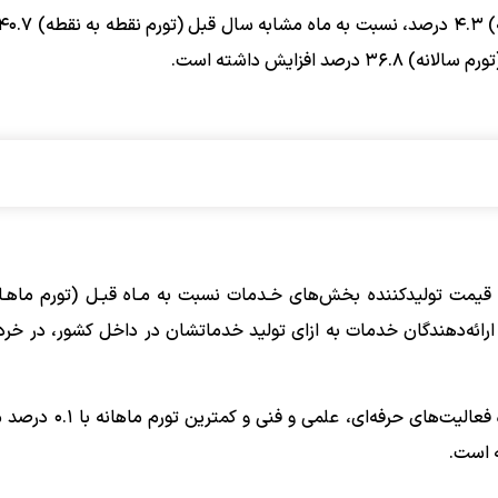
در این ماه بیش­ترین تورم ماهانه با ۷.۲ درصد مربوط به گروه فعال
ه است.