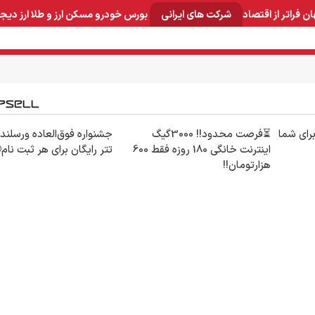
ان
فراتر از اقتصاد
شرکت های ایرانی
بورس
خودرو
مسکن
ارز و طلا
ارز دیج
و صنایع معدنی
لوازم خانگی
بهداشتی و آرایشی
برق و ارتباطات
برای شما
⏳فرصت محدود!! 3000گیگ
اینترنت خانگی 180 روزه فقط 600
تتر رایگان برای هر ثبت نام
هزارتومان!!