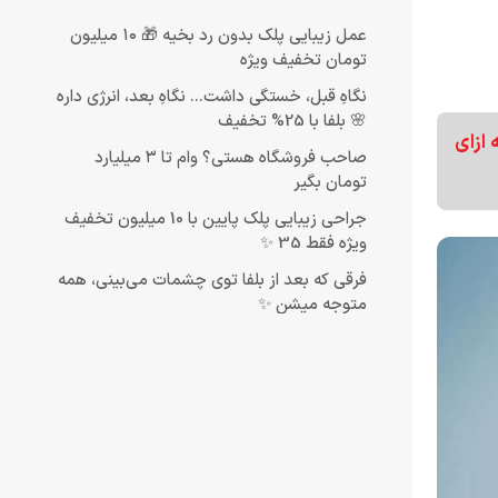
عمل زیبایی پلک بدون رد بخیه 🎁 ۱۰ میلیون
تومان تخفیف ویژه
نگاهِ قبل، خستگی داشت... نگاهِ بعد، انرژی داره
🌸 بلفا با 25% تخفیف
 ازای
صاحب فروشگاه هستی؟ وام تا ۳ میلیارد
تومان بگیر
جراحی زیبایی پلک پایین با 10 میلیون تخفیف
ویژه فقط 35 ✨
فرقی که بعد از بلفا توی چشمات می‌بینی، همه
متوجه میشن ✨