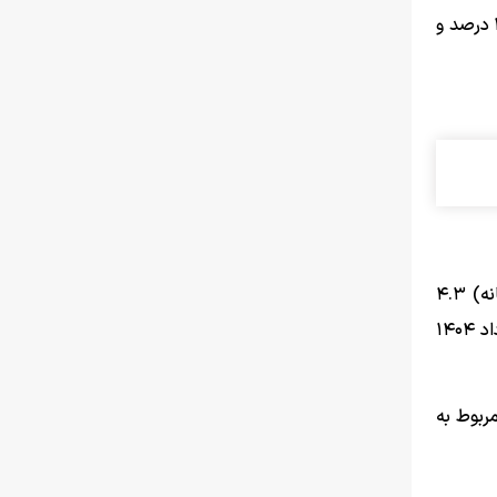
خدمات ۱۶۰۵.۵ اعلام شده که نسبت به ماه قبل (تورم ماهانه) ۴.۳ درصد، نسبت به ماه مشابه سال قبل (تورم نقطه به نقطه) ۴۰.۷ درصد و
بررسی‌ها نشان می‌دهد در این ماه درصـد تغییرات شـاخص قیمت تولیدکننده بخش­‌های خـدمات نسبت به مـاه قبـل (تورم ماهـانه) ۴.۳
درصـد بوده است. به عبارتی، میانگین قیمت دریافتی توسط ارائه‌دهندگان خدمات به ازای تولید خدماتشان در داخل کشور، در خرداد ۱۴۰۴
یت‌های حرفه‌ای، علمی و فنی و کم­ترین تورم ماهانه با ۰.۱ درصد مربوط به