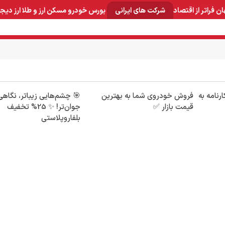
ان
فراتر از اقتصاد
شرکت های ایرانی
بورس
خودرو
مسکن
ارز و طلا
ارز دیج
و صنایع معدنی
لوازم خانگی
بهداشتی و آرایشی
برق و ارتباطات
رنامه به
فروش خودروی شما به بهترین
🎯 چشم‌هایی زیباتر، نگاهی
قیمت بازار ✅
جوان‌تر! ✨ 25% تخفیف
بلفاروپلاستی