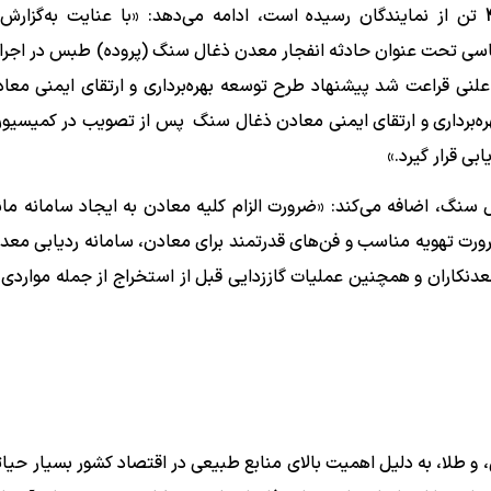
او در همین مورد با بیان اینکه طرح مذکور به امضای 40 تن از نمایندگان رسیده است، ادامه می‌دهد: «با عنایت به
ایع و معادن، اجتماعی و اصل 90 قانون اساسی تحت عنوان حادثه انفجار معدن ذغال سنگ (پروده) طبس در 
جلسه علنی قراعت شد پیشنهاد طرح توسعه بهره‌برداری و ارتقای ایمنی مع
‌برداری و ارتقای ایمنی معادن ذغال سنگ پس از تصویب در کمیسیو
بی قرار گیرد.»
 سنگ، اضافه می‌کند: «ضرورت الزام کلیه معادن به ایجاد سامانه مان
ورت تهویه مناسب و فن‌های قدرتمند برای معادن، سامانه ردیابی معدن
عدنکاران و همچنین عملیات گاززدایی قبل از استخراج از جمله مواردی
و طلا، به دلیل اهمیت بالای منابع طبیعی در اقتصاد کشور بسیار حیا