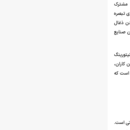
‌گزارش مشترک
اجرای تبصره
ادن ذغال
ن صنایع
یتورینگ
 کاران،
 است که
تی است.