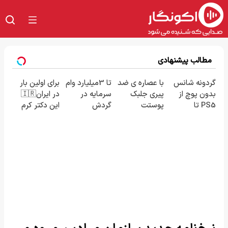
مطالب پیشنهادی
گردونه شانس
با عصاره ی ضد
تا 3میلیارد وام
برای اولین بار
بدون پوچ از
پیری جلبک
سرمایه در
در ایران🇮🇷
PS5 تا
پوستت
گردش
این دکتر کرم
آیفون17 و بیت
همیشه جوونه!
فروشندگان =>
ترمیم کننده
کوین 🔥
فروشگاهت رو
23 روزه
ثبت کن
ساخت!