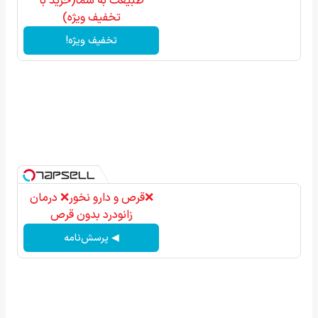
طبیعت به شما(خرید با
تخفیف ویژه)
تخفیف ویژه!
❌قرص‌ و دارو نخور❌ درمان
زانودرد بدون قرص
◀ پرسش‌نامه