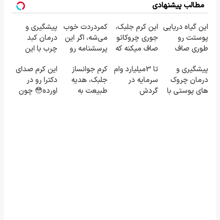
مطالب پیشنهادی
این گیاه دریایی
این کرم جلبک،
کمردردت خوب
پیشگیری و
پوستت رو
جوری چروکاتو
می‌شه، اگر این
درمان کبد
طوری صاف
صاف میکنه که
پرسشنامه رو
چرب با این
میکنه انگار
انگار بوتاکس
پر کنی!!
نوشیدنی
پیشگیری و
تا 3میلیارد وام
کرم جوانساز
این کرم صدای
20سال جوون
کردی!(تخفیف
گیاهی
درمان چروک
سرمایه در
جلبک، هدیه
دکترا رو در
شدی🔥
ویژه)
های پوستی با
گردش
طبیعت به
اورده😳 چون
این روش امن
فروشندگان =>
شما(خرید با
دیگه نیازی
فروشگاهت رو
تخفیف ویژه)
نداری بوتاکس
ثبت کن
کنی!!!