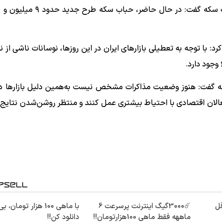
رد: با توجه به تعطیلی بازار‌های ایران در این روزها، نوسانات ناشی از نر
وجود دارد.
 سکه گفت: هنوز وضعیت مذاکرات مشخص نیست به‌همین دلیل بازار‌ها د
عالان اقتصادی با احتیاط بیشتری عمل کنند و منتظر روشن‌شدن نتایج 
قل
☄️3000گیگ اینترنت پرسرعت 6
با ماهی 100 هزار تومان، 
ماههه فقط ماهی 100هزارتومان!!
دانلود کن!!