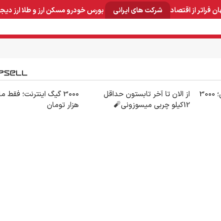
ان
فراتر از اقتصاد
شرکت های ایرانی
بورس
خودرو
مسکن
ارز و طلا
ارز دیج
و صنایع معدنی
لوازم خانگی
بهداشتی و آرایشی
برق و ارتباطات
هرچقدر می‌خوای دانلود کن؛ 3000
از الان تا آخر تابستون حداقل
12کیلو چربی میسوزونی🧨
هزار تومان