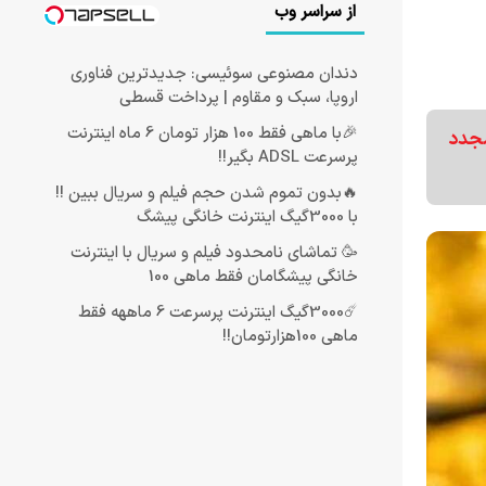
از سراسر وب
دندان مصنوعی سوئیسی: جدیدترین فناوری
اروپا، سبک و مقاوم | پرداخت قسطی
🎉با ماهی فقط 100 هزار تومان 6 ماه اینترنت
مجدد
پرسرعت ADSL بگیر!!
🔥بدون تموم شدن حجم فیلم و سریال ببین !!
با 3000گیگ اینترنت خانگی پیشگ
🥳 تماشای نامحدود فیلم و سریال با اینترنت
خانگی پیشگامان فقط ماهی 100
☄️3000گیگ اینترنت پرسرعت 6 ماههه فقط
ماهی 100هزارتومان!!