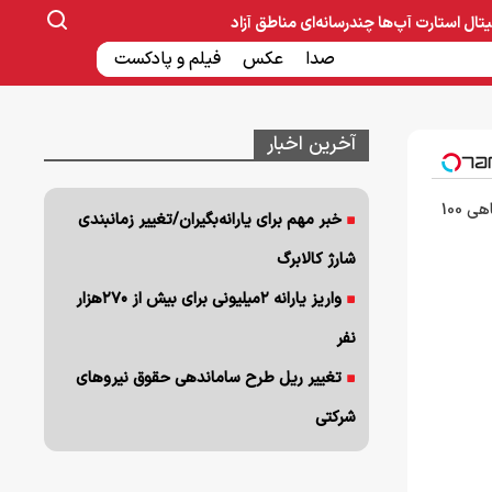
یتال
استارت آپ‌ها
چندرسانه‌ای
مناطق آزاد
صنایع غذایی و دارویی
صدا
عکس
ساخت و ساز
بانک و بیمه
فیلم و پادکست
آخرین اخبار
3000 گیگ اینترنت؛ فقط ماهی 100
خبر مهم برای یارانه‌بگیران/تغییر زمانبندی
شارژ کالابرگ
واریز یارانه ۲میلیونی برای بیش از ۲۷۰هزار
نفر
تغییر ریل طرح ساماندهی حقوق نیروهای
شرکتی