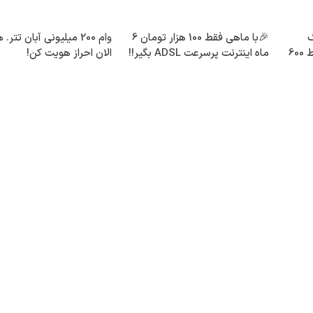
30گیگ
🎉با ماهی فقط 100 هزار تومان 6
وام 200 میلیونی آبان تتر
اینترنت خانگی 180 روزه فقط 600
ماه اینترنت پرسرعت ADSL بگیر!!
الان احراز هویت کن!