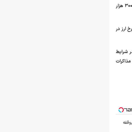
رئیس پیشین اتحادیه طلا و جواهر با اشاره به افزایش حباب سکه گفت: در حال حاضر، حباب سکه طرح جدید حدود ۹ میلیون و ۳۰۰ هزار
خ ارز در
ر شرایط
مذاکرات
بی‌وقفه