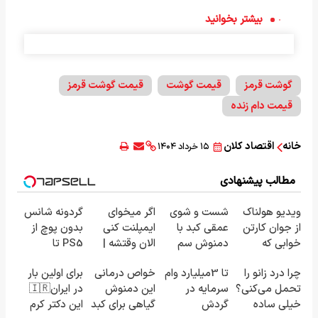
بیشتر بخوانید
گوشت قرمز
قیمت گوشت
قیمت گوشت قرمز
قیمت دام زنده
خانه
اقتصاد کلان
۱۵ خرداد ۱۴۰۴
مطالب پیشنهادی
ویدیو هولناک
شست و شوی
اگر میخوای
گردونه شانس
از جوان کارتن
عمقی کبد با
ایمپلنت کنی
بدون پوچ از
خوابی که
دمنوش سم
الان وقتشه |
PS5 تا
میلیاردر شد.
زدای گیاهی
فقط با ۲۵
آیفون17 و بیت
چرا درد زانو را
تا 3میلیارد وام
خواص درمانی
برای اولین بار
آموزش رایگان
میلیون
کوین 🔥
تحمل می‌کنی؟
سرمایه در
این دمنوش
در ایران🇮🇷
تومان!!!
خیلی ساده
گردش
گیاهی برای کبد
این دکتر کرم