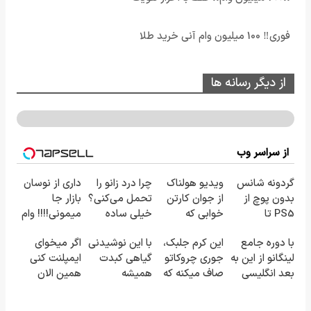
فوری‼️ 100 میلیون وام آنی خرید طلا
از دیگر رسانه ها
از سراسر وب
گردونه شانس
ویدیو هولناک
چرا درد زانو را
داری از نوسان
بدون پوچ از
از جوان کارتن
تحمل می‌کنی؟
بازار جا
PS5 تا
خوابی که
خیلی ساده
میمونی!!!! وام
آیفون17 و بیت
میلیاردر شد.
درمنزل
بگیر، طلا بخر
با دوره جامع
این کرم جلبک،
با این نوشیدنی
اگر میخوای
کوین 🔥
آموزش رایگان
درمانش کن
💰
لینگانو از این به
جوری چروکاتو
گیاهی کبدت
ایمپلنت کنی
بعد انگلیسی
صاف میکنه که
همیشه
همین الان
صحبت کن
انگار بوتاکس
پرقدرته55%تخفیف
وقتشه | فقط با
کردی!(تخفیف
۲۵ میلیون