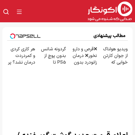
مطالب پیشنهادی
ویدیو هولناک
❌قرص‌ و دارو
گردونه شانس
هر کاری کردی
از جوان کارتن
نخور❌ درمان
بدون پوچ از
و کمردردت
خوابی که
زانودرد بدون
PS5 تا
درمان نشد؟ پر
میلیاردر شد.
قرص
آیفون17 و بیت
کردن
آموزش رایگان
کوین 🔥
پرسشنامه و
دریافت راه حل