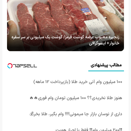
زنجیره معیوب عرضه گوشت قرمز/ گوشت یک میلیونی بر سر سفره
خانوار+ اینفوگرافی
مطالب پیشنهادی
100 میلیون وام آنی خرید طلا (بازپرداخت 12 ماهه)
هنوز طلا نخریدی؟؟ 100 میلیون تومان وام فوری🔥🔥
داری از نوسان بازار جا میمونی!!!! وام بگیر، طلا بخر💰
❗❗200 میلیون وام❗❗ فقط با احراز هویت