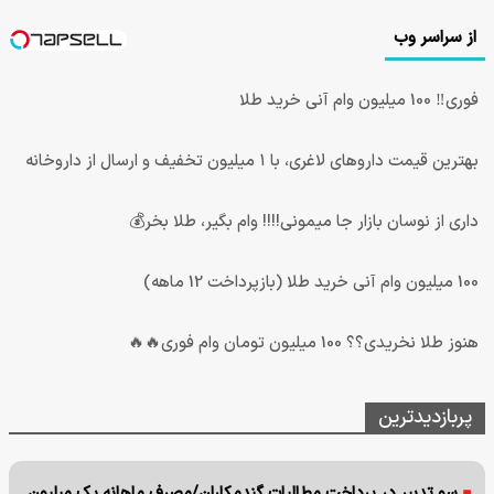
از سراسر وب
فوری‼️ 100 میلیون وام آنی خرید طلا
بهترین قیمت داروهای لاغری، با ۱ میلیون تخفیف و ارسال از داروخانه‌
داری از نوسان بازار جا میمونی!!!! وام بگیر، طلا بخر💰
100 میلیون وام آنی خرید طلا (بازپرداخت 12 ماهه)
هنوز طلا نخریدی؟؟ 100 میلیون تومان وام فوری🔥🔥
پربازدیدترین
سو تدبیر در پرداخت مطالبات گندمکاران/مصرف ماهانه یک میلیون