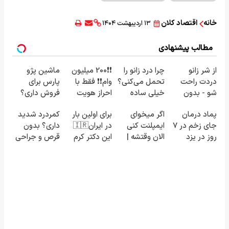
خانه
اقتصاد کلان
۱۳ اردیبهشت ۱۴۰۴
مطالب پیشنهادی
از شر زانو
چرا درد زانو را
❗❗200 میلیون
ماشین پژو
دردت راحت
تحمل می‌کنی؟
وام❗❗ فقط با
پارس برای
شو - بدون
خیلی ساده
احراز هویت
فروش داری؟
قرص و عمل
درمنزل
اینجا سریع
پماد درمان
اگر میخوای
برای اولین بار
کمردرد شدید
درمانش کن
بفروشش
جای زخم در ۷
ایمپلنت کنی
در ایران🇮🇷
داری؟ بدون
روز در یزد
الان وقتشه |
این دکتر کرم
قرص و جراحی
تولید شد!
فقط با ۲۵
ترمیم کننده
درمان شو!
(مشاوره
میلیون
23 روزه
◗پرسش‌نامه◖
بگیرید)
تومان!!!
ساخت!