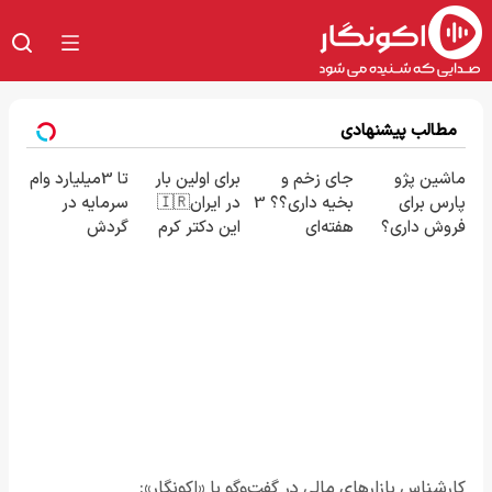
مطالب پیشنهادی
ماشین پژو
جای زخم و
برای اولین بار
تا 3میلیارد وام
پارس برای
بخیه داری؟؟ 3
در ایران🇮🇷
سرمایه در
فروش داری؟
هفته‌ای
این دکتر کرم
گردش
اینجا سریع
محوش کن!
ترمیم کننده
فروشندگان =>
بفروشش
23 روزه
فروشگاهت رو
ساخت!
ثبت کن
کارشناس بازارهای مالی در گفت‌وگو با «اکونگار»: