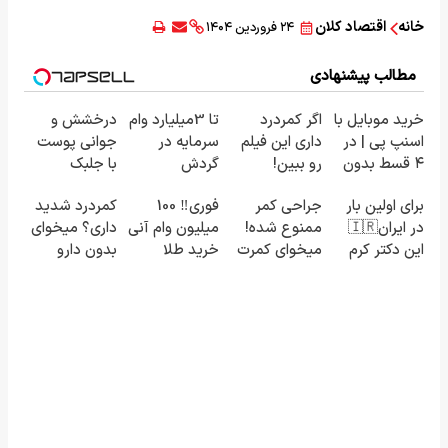
خانه
اقتصاد کلان
۲۴ فروردین ۱۴۰۴
مطالب پیشنهادی
خرید موبایل با
اگر کمردرد
تا 3میلیارد وام
درخشش و
اسنپ پی | در
داری این فیلم
سرمایه در
جوانی پوست
۴ قسط بدون
رو ببین!
گردش
با جلبک
سود و کارمزد!
◗پرسش‌نامه
فروشندگان =>
اسپیرولینا!
برای اولین بار
جراحی کمر
فوری‼️ 100
کمردرد شدید
رو پر کن◖
فروشگاهت رو
خرید محصول
در ایران🇮🇷
ممنوع شده!
میلیون وام آنی
داری؟ میخوای
ثبت کن
با تخفیف ویژه
این دکتر کرم
میخوای کمرت
خرید طلا
بدون دارو
ترمیم کننده
رو در منزل
درمان شی؟
23 روزه
درمان کنی؟
((پرسش‌نامه
ساخت!
((پرسش‌نامه))
رو پر کن))