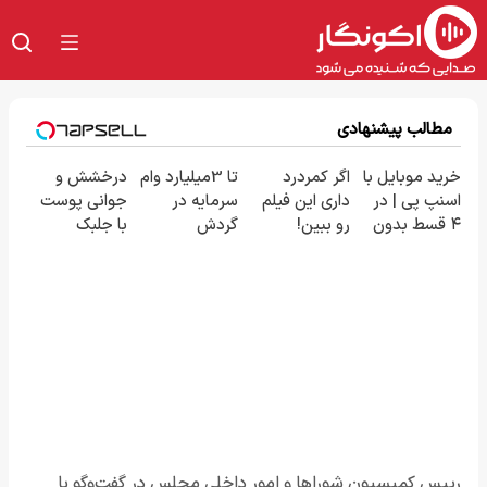
مطالب پیشنهادی
خرید موبایل با
اگر کمردرد
تا 3میلیارد وام
درخشش و
اسنپ پی | در
داری این فیلم
سرمایه در
جوانی پوست
۴ قسط بدون
رو ببین!
گردش
با جلبک
سود و کارمزد!
◗پرسش‌نامه
فروشندگان =>
اسپیرولینا!
رو پر کن◖
فروشگاهت رو
خرید محصول
ثبت کن
با تخفیف ویژه
رییس کمیسیون شوراها و امور داخلی مجلس در گفت‌وگو با