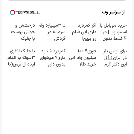
از سراسر وب
خرید موبایل با
اگر کمردرد
تا 3میلیارد وام
درخشش و
اسنپ پی | در
داری این فیلم
سرمایه در
جوانی پوست
۴ قسط بدون
رو ببین!
گردش
با جلبک
سود و کارمزد!
◗پرسش‌نامه
فروشندگان =>
اسپیرولینا!
برای اولین بار
فوری‼️ 100
کمردرد شدید
با جلبک لاغری
رو پر کن◖
فروشگاهت رو
خرید محصول
در ایران🇮🇷
میلیون وام آنی
داری؟ میخوای
3سوته به اندام
ثبت کن
با تخفیف ویژه
این دکتر کرم
خرید طلا
بدون دارو
ایده ال برس(تا
ترمیم کننده
درمان شی؟
امشب تخفیف
23 روزه
((پرسش‌نامه
ویژه)
ساخت!
رو پر کن))