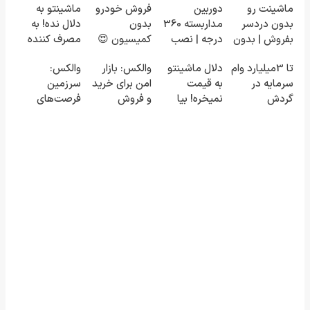
ماشینت رو
دوربین
فروش خودرو
ماشینتو به
بدون دردسر
مداربسته 360
بدون
دلال نده! به
بفروش | بدون
درجه | نصب
کمیسیون 😍
مصرف کننده
کمسیون 😍
آسان و راحت
بفروش! بدون
تا 3میلیارد وام
دلال ماشینتو
والکس: بازار
والکس:
پاسخ به یک
سرمایه در
به قیمت
امن برای خرید
سرزمین
تماس
گردش
نمیخره! بیا
و فروش
فرصت‌های
فروشندگان =>
اینجا به قیمت
دارایی‌های
سرمایه‌گذاری
فروشگاهت رو
بفروش*فقط
دیجیتال
دیجیتال شما
ثبت کن
خریدار واقعی*