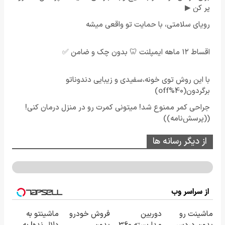
پر کن ▶
رویای سلامتی، با حمایت تو واقعی میشه
اقساط ۱۲ ماهه ایمپلنت 🦷 بدون چک و ضامن ✅
با این روش توی خونه،سفیدی و زیبایی دندوناتو
برگردون(40%off)
جراحی کمر ممنوع شد! میتونی کمرت رو در منزل درمان کنی!
((پرسش‌نامه))
از دیگر رسانه ها
از سراسر وب
ماشینت رو
دوربین
فروش خودرو
ماشینتو به