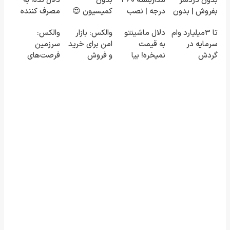
بدون دردسر
مداربسته 360
بدون
دلال نده! به
بفروش | بدون
درجه | نصب
کمیسیون 😍
مصرف کننده
کمسیون 😍
آسان و راحت
بفروش! بدون
تا 3میلیارد وام
دلال ماشینتو
والکس: بازار
والکس:
پاسخ به یک
سرمایه در
به قیمت
امن برای خرید
سرزمین
تماس
گردش
نمیخره! بیا
و فروش
فرصت‌های
فروشندگان =>
اینجا به قیمت
دارایی‌های
سرمایه‌گذاری
فروشگاهت رو
بفروش*فقط
دیجیتال
دیجیتال شما
ثبت کن
خریدار واقعی*