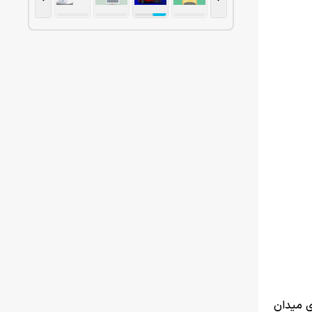
و صیفی‌جات) برای هفته جاری ۶ تا ۱۲ اسفند ۱۴۰۳ از سوی میدان