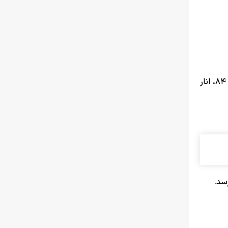
هر کیلوگرم سیب زرد و قرمز ۳۵ تا ۹۷، لیمو شیرین ۶۹ تا ۷۹، پرتقال ۱۸ تا ۹۴، نارنگی ۶۹ تا ۹۸، گریپ‌فروت ۳۵ تا ۳۹، به ۵۹.۸۰۰ تا ۸۴، انار