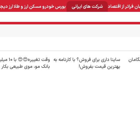
ان
فراتر از اقتصاد
شرکت های ایرانی
بورس
خودرو
مسکن
ارز و طلا
ارز دیج
و صنایع معدنی
لوازم خانگی
بهداشتی و آرایشی
برق و ارتباطات
شگامان
ساینا داری برای فروش؟ با کارنامه به
وقت تغییره😍
بهترین قیمت بفروش!
بانک مو، موی طبیعی بکار