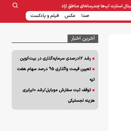
یتال
استارت آپ‌ها
چندرسانه‌ای
مناطق آزاد
صنایع غذایی و دارویی
صدا
عکس
ساخت و ساز
بانک و بیمه
فیلم و پادکست
آخرین اخبار
رشد ۱۲درصدی سرمایه‌گذاری در بیت‌کوین
تعیین قیمت واگذاری 95 درصد سهام هفت
تپه
توقف ثبت سفارش موبایل/رشد ۱۰برابری
هزینه‌ لجستیکی