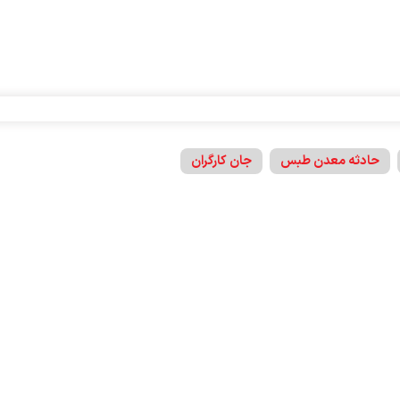
حادثه معدن طبس
جان کارگران