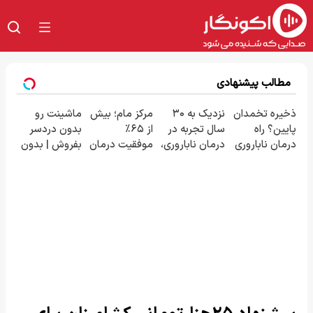
مطالب پیشنهادی
ذخیره تخمدان
نزدیک به ۳۰
مرکز مام؛ بیش
ماشینت رو
پایین؟ راه
سال تجربه در
از ۶۵٪
بدون دردسر
درمان ناباروری
درمان ناباروری،
موفقیت درمان
بفروش | بدون
با IVF هنوز باز
با تیم
ناباروری در
کمسیون 😍
است 🌱
فوق‌تخصصی
خاورمیانه 🤰
مام 👩‍⚕️