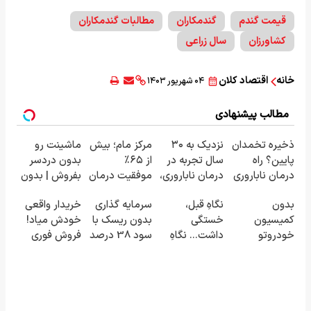
قیمت گندم
گندمکاران
مطالبات گندمکاران
کشاورزان
سال زراعی
خانه
اقتصاد کلان
۰۴ شهریور ۱۴۰۳
مطالب پیشنهادی
ذخیره تخمدان
نزدیک به ۳۰
مرکز مام؛ بیش
ماشینت رو
پایین؟ راه
سال تجربه در
از ۶۵٪
بدون دردسر
درمان ناباروری
درمان ناباروری،
موفقیت درمان
بفروش | بدون
با IVF هنوز باز
با تیم
ناباروری در
کمسیون 😍
بدون
نگاهِ قبل،
سرمایه گذاری
خریدار واقعی
است 🌱
فوق‌تخصصی
خاورمیانه 🤰
کمیسیون
خستگی
بدون ریسک با
خودش میاد!
مام 👩‍⚕️
خودروتو
داشت... نگاهِ
سود 38 درصد
فروش فوری
بفروش
بعد، انرژی داره
سالانه📈
ماشین در
🌸 بلفا با 25%
همراه مکانیک
تخفیف