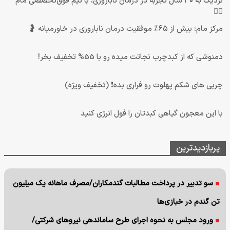
نزدیک به ۳۰ سال تجربه در درمان ناباروری، با تیم فوق‌تخصصی مام
👩‍⚕️
مرکز مام؛ بیش از ۶۵٪ موفقیت درمان ناباروری در خاورمیانه 🤰
دمنوشی که از کبدچرب نجاتت میده رو با 55% تخفیف بخر!
چربی های شکم پهلوت رو فراری بده❗ (تخفیف ویژه)
با این معجون گیاهی کبدتان را فول انرژی کنید
پربازدیدترین
سو تدبیر در پرداخت مطالبات گندمکاران/مصرف ماهانه یک میلیون
تن گندم در خبازی‌ها
ورود مجلس به نحوه اجرای طرح ساماندهی نیروهای شرکتی/