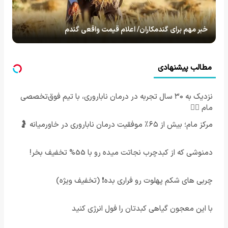
خبر مهم برای گندمکاران/ اعلام قیمت واقعی گندم
مطالب پیشنهادی
نزدیک به ۳۰ سال تجربه در درمان ناباروری، با تیم فوق‌تخصصی
مام 👩‍⚕️
مرکز مام؛ بیش از ۶۵٪ موفقیت درمان ناباروری در خاورمیانه 🤰
دمنوشی که از کبدچرب نجاتت میده رو با 55% تخفیف بخر!
چربی های شکم پهلوت رو فراری بده❗ (تخفیف ویژه)
با این معجون گیاهی کبدتان را فول انرژی کنید