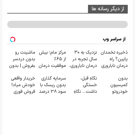
از دیگر رسانه ها
از سراسر وب
ذخیره تخمدان
نزدیک به ۳۰
مرکز مام؛ بیش
ماشینت رو
پایین؟ راه
سال تجربه در
از ۶۵٪
بدون دردسر
درمان ناباروری
درمان ناباروری،
موفقیت درمان
بفروش | بدون
با IVF هنوز باز
با تیم
ناباروری در
کمسیون 😍
بدون
نگاهِ قبل،
سرمایه گذاری
خریدار واقعی
است 🌱
فوق‌تخصصی
خاورمیانه 🤰
کمیسیون
خستگی
بدون ریسک با
خودش میاد!
مام 👩‍⚕️
خودروتو
داشت... نگاهِ
سود 38 درصد
فروش فوری
بفروش
بعد، انرژی داره
سالانه📈
ماشین در
🌸 بلفا با 25%
همراه مکانیک
تخفیف