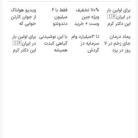
برای اولین بار
70% تخفیف
فقط با 6
ویدیو هولناک
در ایران🇮🇷
ویژه جین
میلیون
از جوان کارتن
این دکتر کرم
وست + خرید
دندونتو
خوابی که
ترمیم کننده
در4 قسطه
ایمپلنت کن!
میلیاردر شد.
پماد درمان
تا 3میلیارد وام
با این نوشیدنی
برای اولین بار
23 روزه
آموزش رایگان
جای زخم در ۷
سرمایه در
گیاهی کبدت
در ایران🇮🇷
ساخت!
روز در یزد
گردش
همیشه
این دکتر کرم
تولید شد!
فروشندگان =>
پرقدرته55%تخفیف
ترمیم کننده
(مشاوره
فروشگاهت رو
23 روزه
بگیرید)
ثبت کن
ساخت!