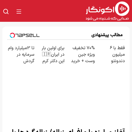
مطالب پیشنهادی
فقط با 6
70% تخفیف
برای اولین بار
تا 3میلیارد وام
میلیون
ویژه جین
در ایران🇮🇷
سرمایه در
دندونتو
وست + خرید
این دکتر کرم
گردش
ایمپلنت کن!
در4 قسطه
ترمیم کننده
فروشندگان =>
23 روزه
فروشگاهت رو
ساخت!
ثبت کن