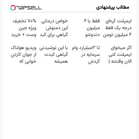
مطالب پیشنهادی
ایمپلنت کره‌ای
فقط با 6
خواص درمانی
70% تخفیف
درجه یک فقط
میلیون
این دمنوش
ویژه جین
6 میلیون تومن
دندونتو
گیاهی برای کبد
وست + خرید
❗
ایمپلنت کن!
که از آن بی
در4 قسطه
اگر میخوای
تا 3میلیارد وام
با این نوشیدنی
ویدیو هولناک
خبرید!
ایمپلنت کنی
سرمایه در
گیاهی کبدت
از جوان کارتن
الان وقتشه |
گردش
همیشه
خوابی که
فقط با ۲۵
فروشندگان =>
پرقدرته55%تخفیف
میلیاردر شد.
میلیون
فروشگاهت رو
آموزش رایگان
تومان!!!
ثبت کن