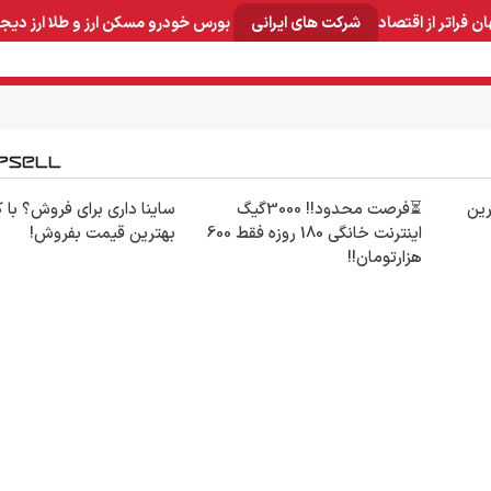
ان
فراتر از اقتصاد
شرکت های ایرانی
بورس
خودرو
مسکن
ارز و طلا
ارز دیج
و صنایع معدنی
لوازم خانگی
بهداشتی و آرایشی
برق و ارتباطات
ین
⏳فرصت محدود!! 3000گیگ
ساینا داری برای فروش؟ با کا
اینترنت خانگی 180 روزه فقط 600
بهترین قیمت بفروش!
هزارتومان!!