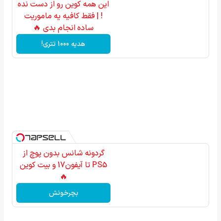
این همه کوین رو از دست نده
! | فقط کافیه یه ماموریت
ساده انجام بدی 🔥
هدیه 1000 تتری!
گردونه شانس بدون پوچ از
PS5 تا آیفون17 و بیت کوین
🔥
بچرخونش