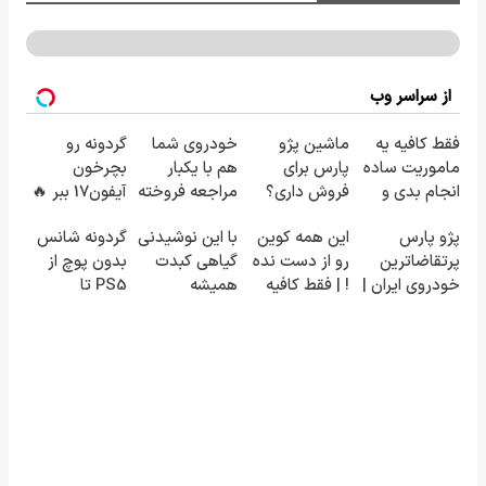
از سراسر وب
فقط کافیه یه
ماشین پژو
خودروی شما
گردونه رو
ماموریت ساده
پارس برای
هم با یکبار
بچرخون
انجام بدی و
فروش داری؟
مراجعه فروخته
آیفون17 ببر 🔥
یکعالمه شیبا
اینجا سریع
خواهد شد
پژو پارس
این همه کوین
با این نوشیدنی
گردونه شانس
ببری ! 🔥
بفروشش
پرتقاضاترین
رو از دست نده
گیاهی کبدت
بدون پوچ از
خودروی ایران |
! | فقط کافیه
همیشه
PS5 تا
برای فروشش
یه ماموریت
پرقدرته55%تخفیف
آیفون17 و بیت
فرصت رو از
ساده انجام
کوین 🔥
دست نده!
بدی 🔥