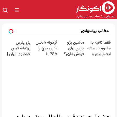
مطالب پیشنهادی
فقط کافیه یه
ماشین پژو
گردونه شانس
پژو پارس
ماموریت ساده
پارس برای
بدون پوچ از
پرتقاضاترین
انجام بدی و
فروش داری؟
PS5 تا
خودروی ایران |
یکعالمه شیبا
اینجا سریع
آیفون17 و بیت
برای فروشش
ببری ! 🔥
بفروشش
کوین 🔥
فرصت رو از
دست نده!