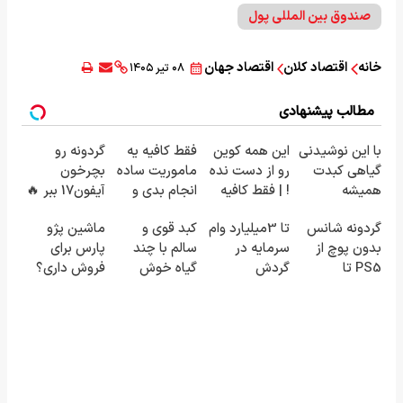
صندوق بین المللی پول
خانه
اقتصاد کلان
اقتصاد جهان
۰۸ تیر ۱۴۰۵
مطالب پیشنهادی
با این نوشیدنی
این همه کوین
فقط کافیه یه
گردونه رو
گیاهی کبدت
رو از دست نده
ماموریت ساده
بچرخون
همیشه
! | فقط کافیه
انجام بدی و
آیفون17 ببر 🔥
پرقدرته55%تخفیف
یه ماموریت
یکعالمه شیبا
گردونه شانس
تا 3میلیارد وام
کبد قوی و
ماشین پژو
ساده انجام
ببری ! 🔥
بدون پوچ از
سرمایه در
سالم با چند
پارس برای
بدی 🔥
PS5 تا
گردش
گیاه خوش
فروش داری؟
آیفون17 و بیت
فروشندگان =>
طعم
اینجا سریع
کوین 🔥
فروشگاهت رو
بفروشش
ثبت کن