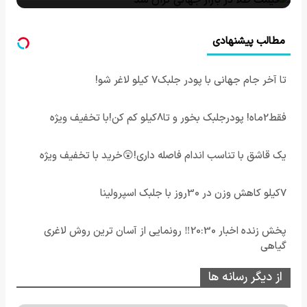
مطالب پیشنهادی
تا آخر جام جهانی با پودر جلبک7 کیلو لاغر شو!
فقط2ماه! پودرجلبک بخور و تا8کیلو کم کن!با تخفیف ویژه
یک قاشق با تناسب اندام فاصله داری!😲خرید با تخفیف ویژه
7کیلو کاهش وزن در 30روز با جلبک اسپرولینا
پخش زنده اخبار 20:30‼️ رونمایی از آسان ترین روش لاغری
گیاهی
از دیگر رسانه ها