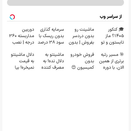
از سراسر وب
🎓 کنکور
ماشینت رو
سرمایه گذاری
دوربین
۱۴۰5؟ ماز
بدون دردسر
بدون ریسک با
مداربسته 360
تابستون و تو
بفروش | بدون
سود 38 درصد
درجه | نصب
یک هفتع جمع
کمسیون 😍
سالانه📈
آسان و راحت
🎯 مسیر رتبه
فروش خودرو
ماشینتو به
دلال ماشینتو
میکنه 🏆
برتری از همین
بدون
دلال نده! به
به قیمت
الان، با دوره
کمیسیون 😍
مصرف کننده
نمیخره! بیا
رایگان ماز
بفروش! بدون
اینجا به قیمت
شروع میشه!
پاسخ به یک
بفروش*فقط
تماس
خریدار واقعی*