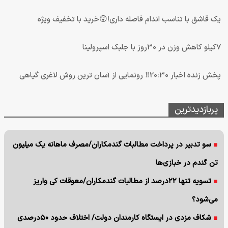
یک قاشق با تناسب اندام فاصله داری!😲خرید با تخفیف ویژه
7کیلو کاهش وزن در 30روز با جلبک اسپرولینا
پخش زنده اخبار 20:30‼️ رونمایی از آسان ترین روش لاغری گیاهی
پربازدیدترین
سو تدبیر در پرداخت مطالبات گندمکاران/مصرف ماهانه یک میلیون
تن گندم در خبازی‌ها
تسویه تنها ۲۲درصد از مطالبات گندمکاران/معوقات کی واریز
می‌شود؟
شکاف مزدی در ایستگاه کارمندان دولت/ اختلاف حدود ۵۰درصدی