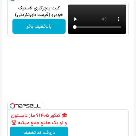
کیت پنچرگیری لاستیک
خودرو (قیمت باورنکردنی)
باتخفیف بخر
🎓 کنکور ۱۴۰5؟ ماز تابستون
و تو یک هفتع جمع میکنه 🏆
دریافت کد تخفیف