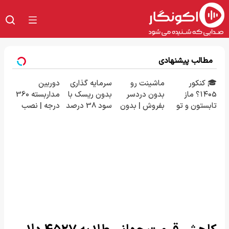
مطالب پیشنهادی
🎓 کنکور
ماشینت رو
سرمایه گذاری
دوربین
۱۴۰5؟ ماز
بدون دردسر
بدون ریسک با
مداربسته 360
تابستون و تو
بفروش | بدون
سود 38 درصد
درجه | نصب
یک هفتع جمع
کمسیون 😍
سالانه📈
آسان و راحت
میکنه 🏆