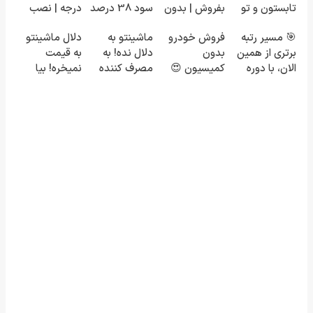
تابستون و تو
بفروش | بدون
سود 38 درصد
درجه | نصب
یک هفتع جمع
کمسیون 😍
سالانه📈
آسان و راحت
🎯 مسیر رتبه
فروش خودرو
ماشینتو به
دلال ماشینتو
میکنه 🏆
برتری از همین
بدون
دلال نده! به
به قیمت
الان، با دوره
کمیسیون 😍
مصرف کننده
نمیخره! بیا
رایگان ماز
بفروش! بدون
اینجا به قیمت
شروع میشه!
پاسخ به یک
بفروش*فقط
تماس
خریدار واقعی*