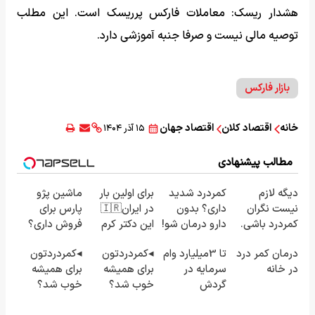
هشدار ریسک: معاملات فارکس پرریسک است. این مطلب
توصیه مالی نیست و صرفا جنبه آموزشی دارد.
بازار فارکس
خانه
اقتصاد کلان
اقتصاد جهان
۱۵ آذر ۱۴۰۴
مطالب پیشنهادی
دیگه لازم
کمردرد شدید
برای اولین بار
ماشین پژو
نیست نگران
داری؟ بدون
در ایران🇮🇷
پارس برای
کمردرد باشی.
دارو درمان شو!
این دکتر کرم
فروش داری؟
ارائه راهکار
((پرسش‌نامه
ترمیم کننده
اینجا سریع
درمان کمر درد
تا 3میلیارد وام
◂کمردردتون
◂کمردردتون
موثر
رو پر کن))
23 روزه
بفروشش
در خانه
سرمایه در
برای همیشه
برای همیشه
ساخت!
گردش
خوب شد؟
خوب شد؟
فروشندگان =>
◂بله!
◂بله!