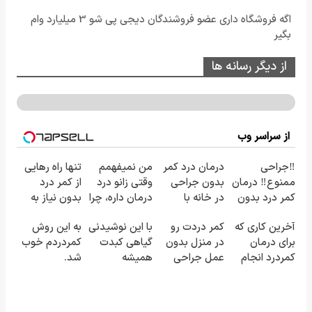
اگه فروشگاه داری عضو فروشندگان دیجی پی شو 3 میلیارد وام
بگیر
از دیگر رسانه ها
از سراسر وب
‼️جراحی
درمان درد کمر
من نمیفهمم
تنها راه رهایی
ممنوع‼️ درمان
بدون جراحی
وقتی زانو درد
از کمر درد
کمر درد بدون
در خانه با
درمان داره، چرا
بدون نیاز به
جراحی و دوره
پلاتینر |
دردش رو داری
دارو!
آخرین کاری که
کمر دردت رو
با این نوشیدنی
به این روش
نقاهت
«پرسش‌نامه رو
تحمل میکنی؟
(◂پرسش‌نامه)
برای درمان
در منزل بدون
گیاهی کبدت
کمردردم خوب
پر کن»
❗
کمردرد انجام
عمل جراحی
همیشه
شد.
میدی
خوب کن! ◀
پرقدرته55%تخفیف
(پرسشنامه)
(پرسشنامه)
پرسش‌نامه ▶