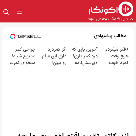
مطالب پیشنهادی
+فکر میکردم
آخرین باری که
اگر کمردرد
جراحی کمر
هیچ وقت
درد کمر داری!
داری این فیلم
ممنوع شده!
کمرم خوب
◗پرسش‌نامه
رو ببین!
میخوای کمرت
نشه! -الان
رو پر کن◖
◗پرسش‌نامه
رو در منزل
کاملا خوب
رو پر کن◖
درمان کنی؟
شدید؟ +بله
((پرسش‌نامه))