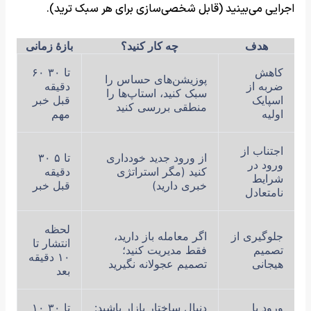
اجرایی می‌بینید (قابل شخصی‌سازی برای هر سبک ترید).
هدف
چه کار کنید؟
بازۀ زمانی
کاهش
۶۰ تا ۳۰
پوزیشن‌های حساس را
ضربه از
دقیقه
سبک کنید، استاپ‌ها را
اسپایک
قبل خبر
منطقی بررسی کنید
اولیه
مهم
اجتناب از
از ورود جدید خودداری
۳۰ تا ۵
ورود در
کنید (مگر استراتژی
دقیقه
شرایط
خبری دارید)
قبل خبر
نامتعادل
لحظه
جلوگیری از
اگر معامله باز دارید،
انتشار تا
تصمیم
فقط مدیریت کنید؛
۱۰ دقیقه
هیجانی
تصمیم عجولانه نگیرید
بعد
ورود با
دنبال ساختار بازار باشید:
۱۰ تا ۳۰