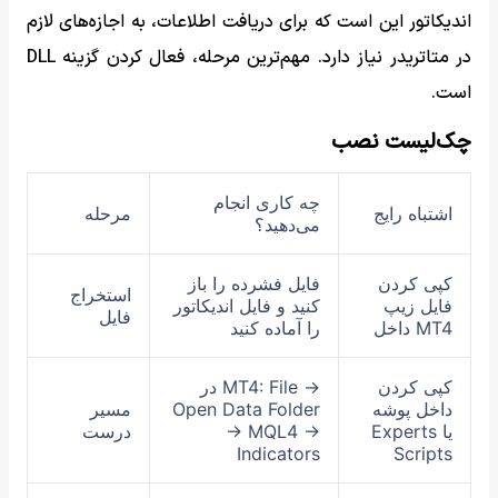
اندیکاتور این است که برای دریافت اطلاعات، به اجازه‌های لازم
در متاتریدر نیاز دارد. مهم‌ترین مرحله، فعال کردن گزینه DLL
است.
چک‌لیست نصب
چه کاری انجام
اشتباه رایج
مرحله
می‌دهید؟
کپی کردن
فایل فشرده را باز
استخراج
فایل زیپ
کنید و فایل اندیکاتور
فایل
داخل MT4
را آماده کنید
کپی کردن
در MT4: File →
داخل پوشه
Open Data Folder
مسیر
Experts یا
→ MQL4 →
درست
Indicators
Scripts