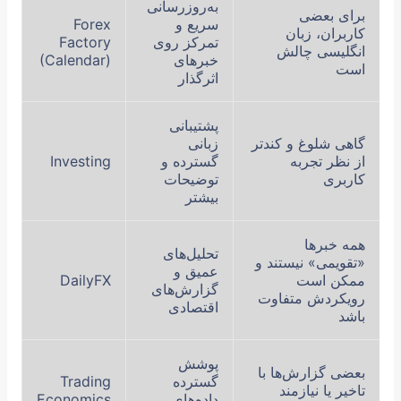
به‌روزرسانی
برای بعضی
سریع و
Forex
کاربران، زبان
تمرکز روی
Factory
انگلیسی چالش
خبرهای
(Calendar)
است
اثرگذار
پشتیبانی
گاهی شلوغ و کندتر
زبانی
از نظر تجربه
گسترده و
Investing
کاربری
توضیحات
بیشتر
همه خبرها
تحلیل‌های
«تقویمی» نیستند و
عمیق و
ممکن است
DailyFX
گزارش‌های
رویکردش متفاوت
اقتصادی
باشد
پوشش
بعضی گزارش‌ها با
گسترده
Trading
تاخیر یا نیازمند
داده‌های
Economics