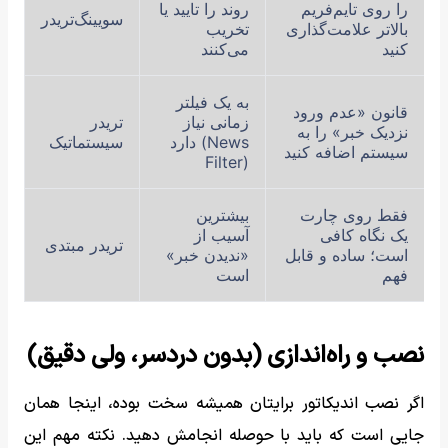
را روی تایم‌فریم
روند را تایید یا
سویینگ‌تریدر
بالاتر علامت‌گذاری
تخریب
کنید
می‌کنند
به یک فیلتر
قانون «عدم ورود
زمانی نیاز
تریدر
نزدیک خبر» را به
دارد (News
سیستماتیک
سیستم اضافه کنید
Filter)
فقط روی چارت
بیشترین
یک نگاه کافی
آسیب از
تریدر مبتدی
است؛ ساده و قابل
«ندیدن خبر»
فهم
است
نصب و راه‌اندازی (بدون دردسر، ولی دقیق)
اگر نصب اندیکاتور برایتان همیشه سخت بوده، اینجا همان
جایی است که باید با حوصله انجامش دهید. نکته مهم این