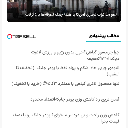
لغو مذاکرات تجاری آمریکا با هند/ جنگ تعرفه‌ها بالا گرفت
مطالب پیشنهادی
چرا چربیسوز گیاهی؟چون بدون رژیم و ورزش لاغرت
میکنه!30%تخفیف
نابودی چربی های شکم و پهلو فقط با پودر جلبک! (تخفیف تا
امشب)
تنها محصول لاغری گیاهی با عملکرد 3گانه😍 (خرید با تخفیف)
آسان ترین راه کاهش وزن پودر جلبکه!تعداد محدود
کاهش وزن راحت و بی دردسر میخوای؟ پودر جلبک رو با نصف
قیمت بخر!