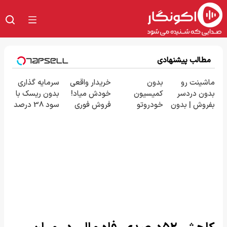
مطالب پیشنهادی
ماشینت رو
بدون
خریدار واقعی
سرمایه گذاری
بدون دردسر
کمیسیون
خودش میاد!
بدون ریسک با
بفروش | بدون
خودروتو
فروش فوری
سود 38 درصد
کمسیون 😍
بفروش
ماشین در
سالانه📈
همراه مکانیک