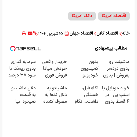
اقتصاد آمریکا
بانک آمریکا
خانه
اقتصاد کلان
اقتصاد جهان
۱۵ شهریور ۱۴۰۴
مطالب پیشنهادی
ماشینت رو
بدون
خریدار واقعی
سرمایه گذاری
بدون دردسر
کمیسیون
خودش میاد!
بدون ریسک با
بفروش | بدون
خودروتو
فروش فوری
سود 38 درصد
کمسیون 😍
بفروش
ماشین در
سالانه📈
خرید موبایل با
نگاهِ قبل،
ماشینتو به
دلال ماشینتو
همراه مکانیک
اسنپ پی | در
خستگی
دلال نده! به
به قیمت
۴ قسط بدون
داشت... نگاهِ
مصرف کننده
نمیخره! بیا
سود و کارمزد!
بعد، انرژی داره
بفروش! بدون
اینجا به قیمت
🌸 بلفا با 25%
پاسخ به یک
بفروش*فقط
تخفیف
تماس
خریدار واقعی*