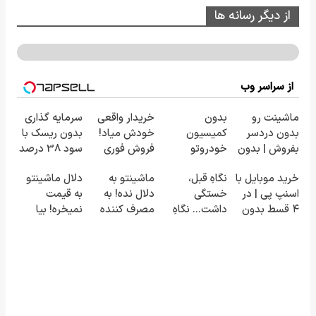
از دیگر رسانه ها
از سراسر وب
ماشینت رو
بدون
خریدار واقعی
سرمایه گذاری
بدون دردسر
کمیسیون
خودش میاد!
بدون ریسک با
بفروش | بدون
خودروتو
فروش فوری
سود 38 درصد
کمسیون 😍
بفروش
ماشین در
سالانه📈
خرید موبایل با
نگاهِ قبل،
ماشینتو به
دلال ماشینتو
همراه مکانیک
اسنپ پی | در
خستگی
دلال نده! به
به قیمت
۴ قسط بدون
داشت... نگاهِ
مصرف کننده
نمیخره! بیا
سود و کارمزد!
بعد، انرژی داره
بفروش! بدون
اینجا به قیمت
🌸 بلفا با 25%
پاسخ به یک
بفروش*فقط
تخفیف
تماس
خریدار واقعی*