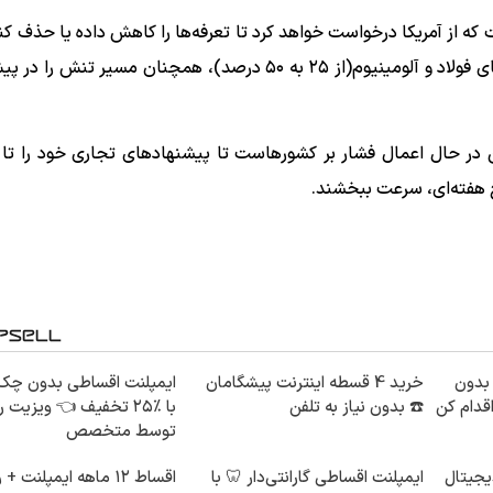
 که از آمریکا درخواست خواهد کرد تا تعرفه‌ها را کاهش داده یا حذف کند
حال، ترامپ با امضای فرمان اجرایی افزایش دوبرابری تعرفه‌های فولاد و آلومینیوم(از ۲۵ به ۵۰ درصد)، همچنان م
 در حال اعمال فشار بر کشورهاست تا پیشنهادهای تجاری خود را تا ا
نج هفته‌ای، سرعت ببخشند.
🦷 بدون
خرید 4 قسطه اینترنت پیشگامان
ایمپلنت اقساطی بدون چک
قدام کن
☎️ بدون نیاز به تلفن
با ٪۲۵ تخفیف 👈 ویزیت 
توسط متخصص
یجیتال
ایمپلنت اقساطی گارانتی‌دار 🦷 با
اقساط ۱۲ ماهه ایمپلنت