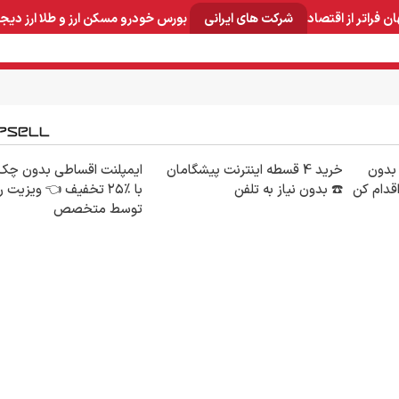
ان
فراتر از اقتصاد
شرکت های ایرانی
بورس
خودرو
مسکن
ارز و طلا
ارز دیج
و صنایع معدنی
لوازم خانگی
بهداشتی و آرایشی
برق و ارتباطات
🦷 بدون
خرید 4 قسطه اینترنت پیشگامان
ایمپلنت اقساطی بدون چک
قدام کن
☎️ بدون نیاز به تلفن
با ٪۲۵ تخفیف 👈 ویزیت 
توسط متخصص