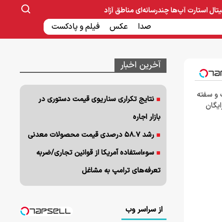
یتال
استارت آپ‌ها
چندرسانه‌ای
مناطق آزاد
صنایع غذایی و دارویی
صدا
عکس
ساخت و ساز
بانک و بیمه
فیلم و پادکست
آخرین اخبار
 و سفته
نتایج تکراری سناریوی قیمت دستوری در
رایگان
بازار اجاره
رشد ۵۸.۷ درصدی قیمت محصولات معدنی
سوءاستفاده آمریکا از قوانین تجاری/ضربه
تعرفه‌های ترامپ به مشاغل
از سراسر وب