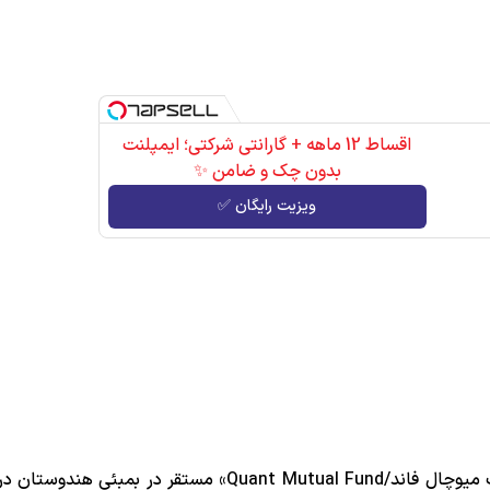
اقساط 12 ماهه + گارانتی شرکتی؛ ایمپلنت
بدون چک و ضامن ✨
ویزیت رایگان ✅
به نقل ازایرنا، صندوق سرمایه‌گذاری «کوآنت میوچال فاند/Quant Mutual Fund» مستقر در بم