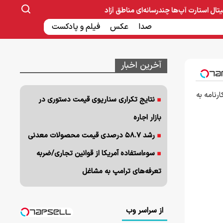
یتال
استارت آپ‌ها
چندرسانه‌ای
مناطق آزاد
صنایع غذایی و دارویی
صدا
عکس
ساخت و ساز
بانک و بیمه
فیلم و پادکست
آخرین اخبار
رنامه به
نتایج تکراری سناریوی قیمت دستوری در
بازار اجاره
رشد ۵۸.۷ درصدی قیمت محصولات معدنی
سوءاستفاده آمریکا از قوانین تجاری/ضربه
تعرفه‌های ترامپ به مشاغل
از سراسر وب