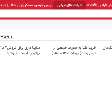
ان
فراتر از اقتصاد
شرکت های ایرانی
بورس
خودرو
مسکن
ارز و طلا
ارز دیج
و صنایع معدنی
لوازم خانگی
بهداشتی و آرایشی
برق و ارتباطات
شگامان
خرید طلا به صورت قسطی از
ساینا داری برای فروش؟ با کا
دیجی‌کالا ( پرداخت 12 ماهه )
بهترین قیمت بفروش!