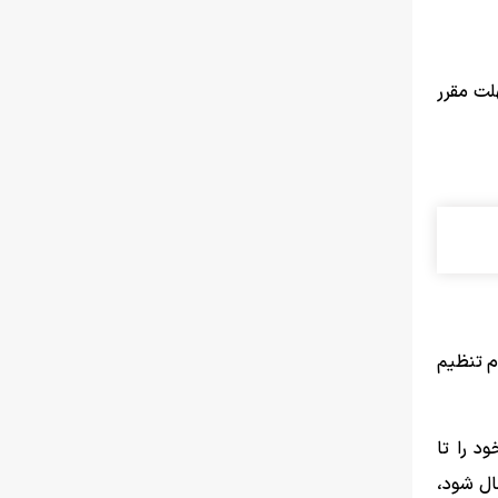
هلت مقرر
م تنظیم
د را تا
مال شود،