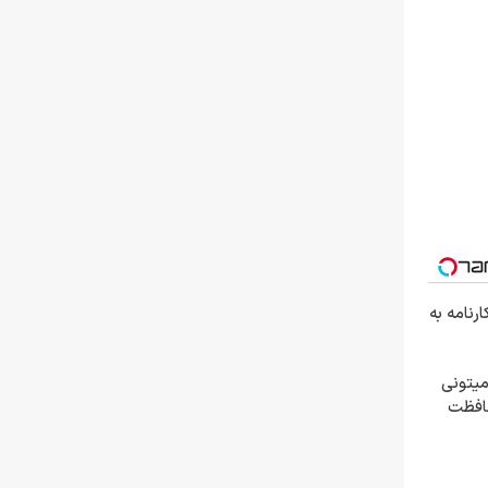
رنامه به
میتونی
حافظت