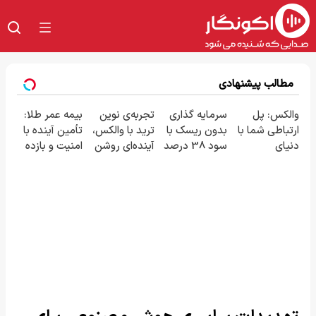
مطالب پیشنهادی
والکس: پل
سرمایه گذاری
تجربه‌ی نوین
بیمه عمر طلا:
ارتباطی شما با
بدون ریسک با
ترید با والکس،
تأمین آینده با
دنیای
سود 38 درصد
آینده‌ای روشن
امنیت و بازده
سرمایه‌گذاری
سالانه📈
در انتظار
بالا
دیجیتال
شماست