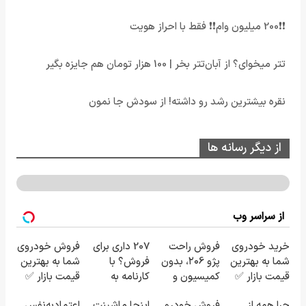
❗❗200 میلیون وام❗❗ فقط با احراز هویت
تتر میخوای؟ از آبان‌تتر بخر | 100 هزار تومان هم جایزه بگیر
نقره بیشترین رشد رو داشته! از سودش جا نمون
از دیگر رسانه ها
از سراسر وب
خرید خودروی
فروش راحت
207 داری برای
فروش خودروی
شما به بهترین
پژو ۲۰6، بدون
فروش؟ با
شما به بهترین
قیمت بازار ✅
کمیسیون و
کارنامه به
قیمت بازار ✅
دردسر
بهترین قیمت
چرا همه از
فروش خودرو
اینجا ماشینت
اعتمادبه‌نفس