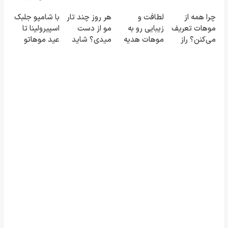
اسپیرولینا قاتل
این تغییره...
چرا همه از
لطافت و
هر روز چند تار
با شامپو جلبک
ریزش موی
موهات تعریف
زیبایی رو به
مو از دست
اسپیرولینا تا
شماست
می‌کنن؟ راز
موهات هدیه
میدی؟ شاید
عید موهاتو
این تغییره...
بده! شامپو
وقت تغییر
پرپشت کن
جلبک
شامپوت
اسپیرولینا
رسیده.