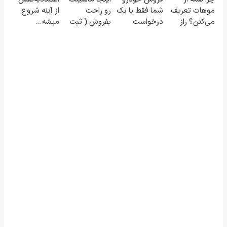
بفروش!
موهات تعریف
شما فقط با یک
رو راحت
از آینه شروع
می‌کنن؟ راز
درخواست
بفروش ( ثبت
میشه...
این تغییره...
آنلاین ✔
درخواست
فروش)