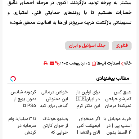
بیشتر به چرخه تولید بازگردند. اکنون در مرحله احصای دقیق
خسارات هستیم تا با روندهای حمایتی فنی، اعتباری و
تسهیلاتی بازگشت هرچه سریع‌تر آن‌ها به فعالیت محقق شود.»
فناوری
جنگ اسرائیل و ایران
خانه
استارت آپ‌ها
۰۵ اردیبهشت ۱۴۰۵
مطالب پیشنهادی
هیچ کس
برای اولین بار
خواص درمانی
گردونه شانس
کمرشو جراحی
در ایران🇮🇷
این دمنوش
بدون پوچ از
نمیکنه❗ درمان
این دکتر کرم
گیاهی برای کبد
PS5 تا
کمردرد بدون
ترمیم کننده
که از آن بی
آیفون17 و بیت
خرید موبایل با
اگر میخوای
ویدیو هولناک
تا 3میلیارد وام
قرص
23 روزه
خبرید!
کوین 🔥
اسنپ پی | در
ایمپلنت کنی
از جوان کارتن
سرمایه در
(پرسشنامه)
ساخت!
۴ قسط بدون
الان وقتشه |
خوابی که
گردش