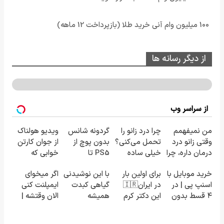
100 میلیون وام آنی خرید طلا (بازپرداخت 12 ماهه)
از دیگر رسانه ها
از سراسر وب
من نمیفهمم
چرا درد زانو را
گردونه شانس
ویدیو هولناک
وقتی زانو درد
تحمل می‌کنی؟
بدون پوچ از
از جوان کارتن
درمان داره، چرا
خیلی ساده
PS5 تا
خوابی که
دردش رو داری
درمنزل
آیفون17 و بیت
میلیاردر شد.
خرید موبایل با
برای اولین بار
با این نوشیدنی
اگر میخوای
تحمل میکنی؟
درمانش کن
کوین 🔥
آموزش رایگان
اسنپ پی | در
در ایران🇮🇷
گیاهی کبدت
ایمپلنت کنی
❗
۴ قسط بدون
این دکتر کرم
همیشه
الان وقتشه |
سود و کارمزد!
ترمیم کننده
پرقدرته55%تخفیف
فقط با ۲۵
23 روزه
میلیون