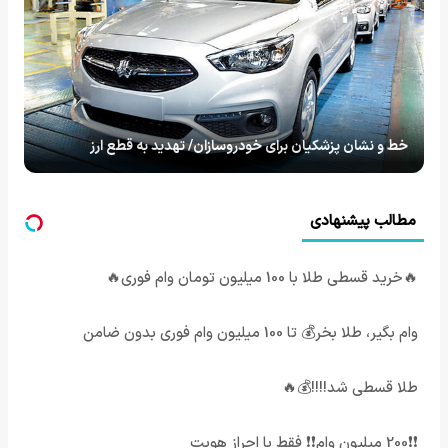
خط و نشان پزشکیان برای خودروسازان/ تهدید به قطع ارز
مطالب پیشنهادی
🔥خرید قسطی طلا با 100 میلیون تومان وام فوری🔥
وام بگیر، طلا بخر💰 تا 100 میلیون وام فوری بدون ضامن
طلا قسطی شد!!!!💰🔥
❗❗200 میلیون وام❗❗ فقط با احراز هویت