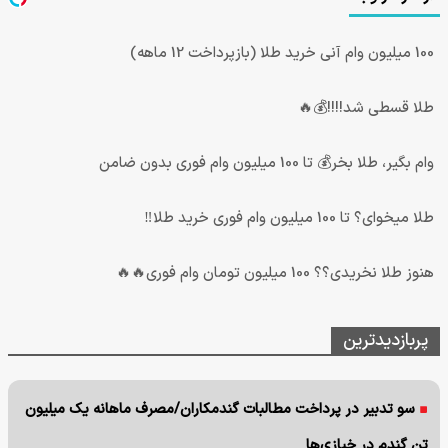
100 میلیون وام آنی خرید طلا (بازپرداخت 12 ماهه)
طلا قسطی شد!!!!💰🔥
وام بگیر، طلا بخر💰 تا 100 میلیون وام فوری بدون ضامن
طلا میخوای؟ تا 100 میلیون وام فوری خرید طلا‼️
هنوز طلا نخریدی؟؟ 100 میلیون تومان وام فوری🔥🔥
پربازدیدترین
سو تدبیر در پرداخت مطالبات گندمکاران/مصرف ماهانه یک میلیون
تن گندم در خبازی‌ها