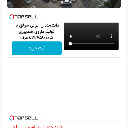
دانشمندان ایرانی موفق به
تولید داروی ضدپیری
شدند!45%تخفیف
ثبت خرید
خرید موبایل با اسنپ پی | در