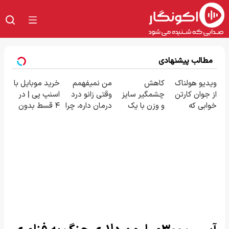
مطالب پیشنهادی
ویدیو هولناک
کاهش
من نمیفهمم
خرید موبایل با
از جوان کارتن
چشمگیر سایز
وقتی زانو درد
اسنپ پی | در
خوابی که
و وزن با یک
درمان داره، چرا
۴ قسط بدون
میلیاردر شد.
روش
دردش رو داری
سود و کارمزد!
آموزش رایگان
خانگی60%تخفیف
تحمل میکنی؟
❗