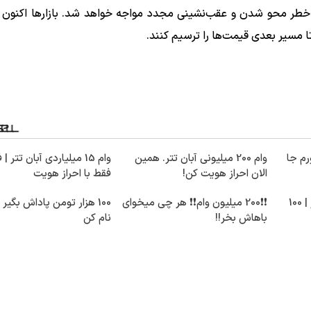
ا خطر محو شدن و عقب‌نشینی مجدد مواجه خواهد شد. بازارها اکنون
ا مسیر بعدی قیمت‌ها را ترسیم کنند.
رم جا
وام 200 میلیونی آبان تتر. همین
وام 15 میلیاردی آبان تتر |
الان احراز هویت کن!
فقط با احراز هویت
تتر میخوای؟ از آبان‌تتر بخر | 100
❗❗200 میلیون وام❗❗ هر چی میخوای
100 هزار تومن پاداش بگیر 
باهاش بخر!!
نام کن