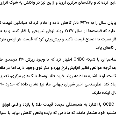
ری کرده‌اند و بانک‌های مرکزی اروپا و ژاپن نیز در واکنش به شوک انرژی
در این میان، بانک مک‌کواری پیش‌بینی خود از قیمت طلا در پایان سال را به ۴۳۰۰ دلار کاهش داده و اعلام کرد که می
ز نسبت به اصلاح قیمت تأکید و پیش‌بینی کرد که قیمت هر اونس نقره ت
گای آدامی، یکی از بنیانگذاران RiskReversal Media، در مصاحبه‌ای با شبک
: گرچه موانعی نظیر افزایش نرخ بهره و دلار قوی وجود دارد، اما در م
شت. او با اشاره به ادامه روند خرید طلا توسط بانک‌های مرکزی، تصریح
این
 آینده دارند.
با وجود این چشم‌انداز مثبت در میان‌مدت، تحلیلگران بانک OCBC با اشاره به همبستگی مجدد قیمت طلا با بازده واقعی 
پنجشنبه خود هشدار دادند که مادامی که بازده واقعی کاهش نیابد یا سی