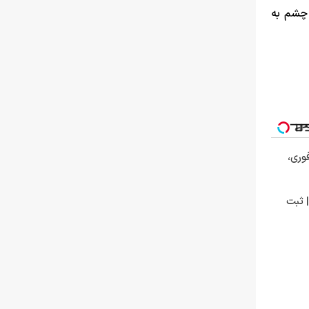
 چشم به
 فوری،
| ثبت