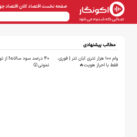
صفحه نخست
اقتصاد کلان
اقتصاد جه
نفت و پتروشیمی
معادن 
مطالب پیشنهادی
وام 100 هزار تتری آبان تتر | فوری،
40 درصد سود سالانه❗ از تو
فقط با احراز هویت🔥
نمونی😲