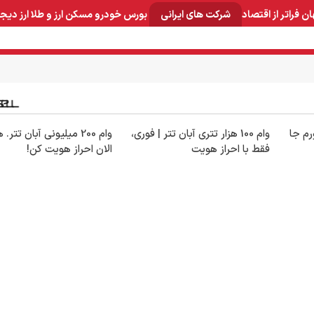
ان
فراتر از اقتصاد
شرکت های ایرانی
بورس
خودرو
مسکن
ارز و طلا
ارز دیج
و صنایع معدنی
لوازم خانگی
بهداشتی و آرایشی
برق و ارتباطات
رم جا
وام 100 هزار تتری آبان تتر | فوری،
وام 200 میلیونی آبان تتر
فقط با احراز هویت
الان احراز هویت کن!