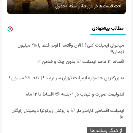
افت قیمت‌ها در بازار طلا و سکه +جدول
مطالب پیشنهادی
میخوای ایمپلنت کنی؟ | الان وقتشه | اونم فقط با ۲۵ میلیون
تومان!!!
اقساط ۱۲ ماهه ایمپلنت 🦷 بدون چک و ضامن ✅
به بزرگترین جشنواره ایمپلنت تهران سر بزنید ! | فقط ۲۵ میلیون !
اندولیفت صورت و غبغب در 1 جلسه 💳 اقساط تا 12 ماه
ایمپلنت اقساطی گارانتی‌دار 🦷 با روکش زیرکونیا دیجیتال رایگان
💫
از دیگر رسانه ها