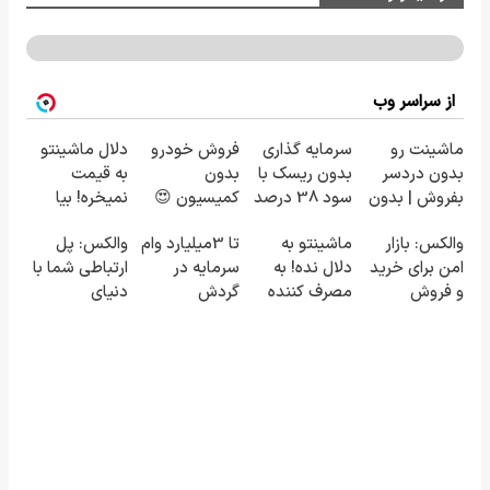
از سراسر وب
ماشینت رو
سرمایه گذاری
فروش خودرو
دلال ماشینتو
بدون دردسر
بدون ریسک با
بدون
به قیمت
بفروش | بدون
سود 38 درصد
کمیسیون 😍
نمیخره! بیا
کمسیون 😍
سالانه📈
اینجا به قیمت
والکس: بازار
ماشینتو به
تا 3میلیارد وام
والکس: پل
بفروش*فقط
امن برای خرید
دلال نده! به
سرمایه در
ارتباطی شما با
خریدار واقعی*
و فروش
مصرف کننده
گردش
دنیای
دارایی‌های
بفروش! بدون
فروشندگان =>
سرمایه‌گذاری
دیجیتال
پاسخ به یک
فروشگاهت رو
دیجیتال
تماس
ثبت کن