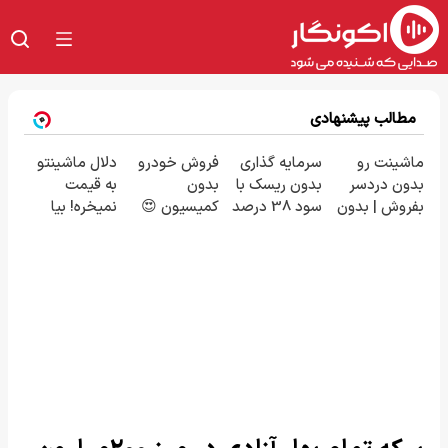
مطالب پیشنهادی
ماشینت رو
سرمایه گذاری
فروش خودرو
دلال ماشینتو
بدون دردسر
بدون ریسک با
بدون
به قیمت
بفروش | بدون
سود 38 درصد
کمیسیون 😍
نمیخره! بیا
کمسیون 😍
سالانه📈
اینجا به قیمت
بفروش*فقط
خریدار واقعی*