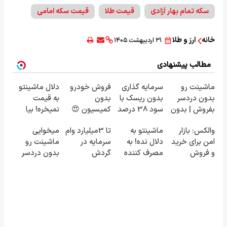
سکه تمام بهار آزادی
قیمت طلا
قیمت سکه امامی
خانه
ارز و طلا
۳۱ اردیبهشت ۱۴۰۵
مطالب پیشنهادی
ماشینت رو
سرمایه گذاری
فروش خودرو
دلال ماشینتو
بدون دردسر
بدون ریسک با
بدون
به قیمت
بفروش | بدون
سود 38 درصد
کمیسیون 😍
نمیخره! بیا
کمسیون 😍
سالانه📈
اینجا به قیمت
والکس: بازار
ماشینتو به
تا 3میلیارد وام
میخوایی
بفروش*فقط
امن برای خرید
دلال نده! به
سرمایه در
ماشینت رو
خریدار واقعی*
و فروش
مصرف کننده
گردش
بدون دردسر
دارایی‌های
بفروش! بدون
فروشندگان =>
بفروشی؟ بدون
دیجیتال
پاسخ به یک
فروشگاهت رو
کمیسیون
تماس
ثبت کن