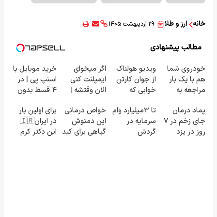
خانه
ارز و طلا
۲۹ اردیبهشت ۱۴۰۵
مطالب پیشنهادی
خودروی شما
ویدیو هولناک
اگر میخوای
خرید موبایل با
هم با یک بار
از جوان کارتن
ایمپلنت کنی
اسنپ پی | در
مراجعه به
خوابی که
الان وقتشه |
۴ قسط بدون
خودرو45
میلیاردر شد.
فقط با ۲۵
سود و کارمزد!
پماد درمان
تا 3میلیارد وام
خواص درمانی
برای اولین بار
فروخته خواهد
آموزش رایگان
میلیون
جای زخم در ۷
سرمایه در
این دمنوش
در ایران🇮🇷
شد
تومان!!!
روز در یزد
گردش
گیاهی برای کبد
این دکتر کرم
تولید شد!
فروشندگان =>
که از آن بی
ترمیم کننده
(مشاوره
فروشگاهت رو
خبرید!
23 روزه
بگیرید)
ثبت کن
ساخت!