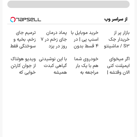
از سراسر وب
بازار پر از
خرید موبایل با
پماد درمان
ترمیم جای
خریدار جک
اسنپ پی | در
جای زخم در ۷
زخم، بخیه و
S3 / ماشینتو
۴ قسط بدون
روز در یزد
سوختگی فقط
به راحتی
سود و کارمزد!
تولید شد!
در 3 هفته!!😍
اگر میخوای
خودروی شما
با این نوشیدنی
ویدیو هولناک
بفروش
(مشاوره
ایمپلنت کنی
هم با یک بار
گیاهی کبدت
از جوان کارتن
بگیرید)
الان وقتشه |
مراجعه به
همیشه
خوابی که
فقط با ۲۵
خودرو45
پرقدرته55%تخفیف
میلیاردر شد.
میلیون
فروخته خواهد
آموزش رایگان
تومان!!!
شد