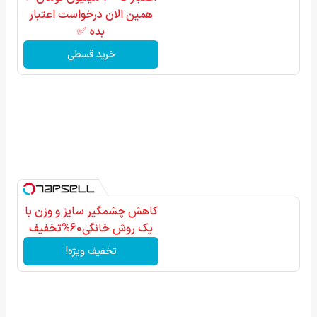
همین الان درخواست اعتبار
بده ✅
خرید قسطی
کاهش چشمگیر سایز و وزن با
یک روش خانگی60%تخفیف
تخفیف ویژه!