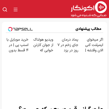
مطالب پیشنهادی
اگر میخوای
پماد درمان
ویدیو هولناک
خرید موبایل با
ایمپلنت کنی
جای زخم در ۷
از جوان کارتن
اسنپ پی | در
الان وقتشه |
روز در یزد
خوابی که
۴ قسط بدون
فقط با ۲۵
تولید شد!
میلیاردر شد.
سود و کارمزد!
میلیون
(مشاوره
آموزش رایگان
تومان!!!
بگیرید)