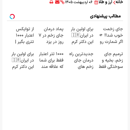
خانه
ارز و طلا
۰۶ اردیبهشت ۱۴۰۵
مطالب پیشنهادی
جای زخمت
برای اولین بار
پماد درمان
از توایکس
خوب شد!! 🫵
در ایران🇮🇷
جای زخم در ۷
اعتبار ۱۰۰۰
اگر شمارت رو
این دکتر کرم
روز در یزد
تتری بگیر |
رایگان اینجا
ترمیم کننده
تولید شد!
فقط کافیه
ترمیم جای
جدیدترین راه
۱۰۰۰ تتر اعتبار
برای اولین بار
بزاری و مشاوره
23 روزه
(مشاوره
شمارتو وارد
زخم، بخیه و
درمان جای
فقط برای شما
در ایران🇮🇷
بگیری 🫵
ساخت!
بگیرید)
کنی !!!
سوختگی فقط
زخم های
که علاقه مند
این دکتر کرم
در 3 هفته!!😍
قدیمی در ایران
به ارز دیجیتال
ترمیم کننده
(مشاوره رایگان
هستید !
23 روزه
بگیرید)
ساخت!