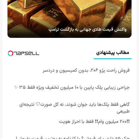
واکنش قیمت طلای جهانی به بازگشت ترامپ
مطالب پیشنهادی
فروش راحت پژو ۲۰6، بدون کمیسیون و دردسر
جراحی زیبایی پلک پایین با 10 میلیون تخفیف ویژه فقط 35 ✨
گاهی فقط پلک‌ها باید جوان شوند، نه کل صورت🤍 نتیجه‌ای
طبیعی
❗❗200 میلیون وام❗❗ فقط با احراز هویت
جک s5 داری برای فروش؟ با کارنامه به بهترین قیمت بفروش!