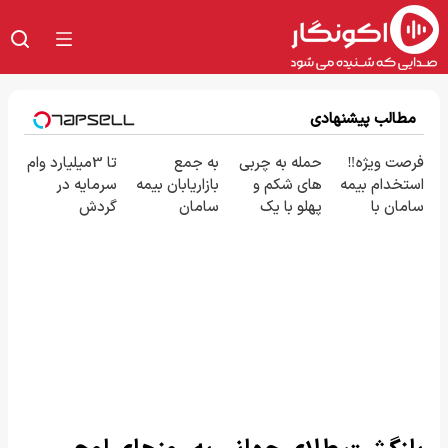
مطالب پیشنهادی
فرصت ویژه‼️
حمله به چربی
به جمع
تا 3میلیارد وام
استخدام بیمه
های شکم و
بازاریابان بیمه
سرمایه در
سامان با
پهلو با یک
سامان
گردش
حقوق و مزایای
روش
بپیوندید و
فروشندگان =>
بالا
قوی(پودرجلبک
درآمد بالا
فروشگاهت رو
سبز45%تخفیف)
کسب کنید
ثبت کن