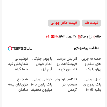
قیمت طلا
قیمت طلای جهانی
خانه
ارز و طلا
۱۷ بهمن ۱۴۰۳
مطالب پیشنهادی
حمله به چربی
افزایش درآمـد
با پودر جلبک ،
نوشیدنی
های شکم و
فروشگاهت رو
اندام خوش
شفابخش کبد
پهلو با یک
تضمین کن «
فرم آرزو
با 10 گیاه
روش
فروشگاهت رو
نیست! (3تا7
موثر(تخفیف تا
عمل زیبایی
تا 3میلیارد وام
جراحی زیبایی
به جمع
قوی(پودرجلبک
ثبت کن »
کیلو کاهش
امشب)
پلک بدون رد
سرمایه در
پلک پایین با 10
بازاریابان بیمه
سبز45%تخفیف)
وزن در یک
بخیه 🎁 ۱۰
گردش
میلیون تخفیف
سامان
ماه)
میلیون تومان
فروشندگان =>
ویژه فقط 35
بپیوندید و
تخفیف ویژه
فروشگاهت رو
✨
درآمد بالا
ثبت کن
کسب کنید