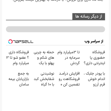
از دیگر رسانه ها
از سراسر وب
فروشگاه
تا 3میلیارد وام
حمله به چربی
فروشگاه داری
حضوری یا
سرمایه در
های شکم و
؟ عضو شو تا 3
اینترنتی داری؟
گردش
پهلو با یک
میلیارد وام
راحت محصول
فروشندگان =>
روش
بگیر
با پودر جلبک ،
افزایش درآمـد
نوشیدنی
به جمع
و خدماتت رو
فروشگاهت رو
قوی(پودرجلبک
اندام خوش
فروشگاهت رو
شفابخش کبد
بازاریابان بیمه
بفروش
ثبت کن
سبز45%تخفیف)
فرم آرزو
تضمین کن «
با 10 گیاه
سامان
نیست! (3تا7
فروشگاهت رو
موثر(تخفیف تا
بپیوندید و
کیلو کاهش
ثبت کن »
امشب)
درآمد بالا
وزن در یک
کسب کنید
ماه)