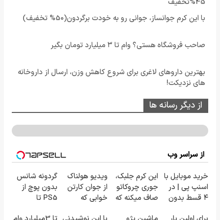
45%تخفیف
با این کرم جوانساز، جوانی رو به خودت برگردون(50% تخفیف)
صاحب فروشگاه هستی؟ وام تا ۳ میلیارد تومان بگیر
بهترین داروهای لاغری برای شروع کاهش وزن، ارسال از داروخانه
های نزدیکت!
از دیگر رسانه ها
از سراسر وب
خرید موبایل با
این کرم جلبک،
ویدیو هولناک
گردونه شانس
اسنپ پی | در
جوری چروکاتو
از جوان کارتن
بدون پوچ از
۴ قسط بدون
صاف میکنه که
خوابی که
PS5 تا
سود و کارمزد!
انگار بوتاکس
میلیاردر شد.
آیفون17 و بیت
برای اولین بار
ماشین پژو
با این نوشیدنی
تا 3میلیارد وام
کردی!(تخفیف
آموزش رایگان
کوین 🔥