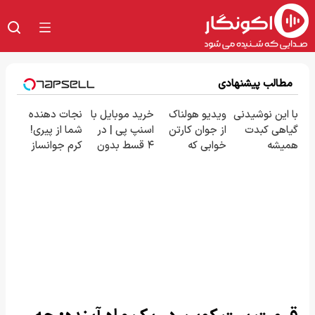
مطالب پیشنهادی
با این نوشیدنی
ویدیو هولناک
خرید موبایل با
نجات دهنده
گیاهی کبدت
از جوان کارتن
اسنپ پی | در
شما از پیری!
همیشه
خوابی که
۴ قسط بدون
کرم جوانساز
پرقدرته55%تخفیف
میلیاردر شد.
سود و کارمزد!
جلبک50%تخفیف
آموزش رایگان