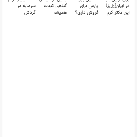
در ایران🇮🇷
پارس برای
گیاهی کبدت
سرمایه در
ویژه)
این دکتر کرم
فروش داری؟
همیشه
گردش
ترمیم کننده
اینجا سریع
پرقدرته55%تخفیف
فروشندگان =>
23 روزه
بفروشش
فروشگاهت رو
ساخت!
ثبت کن