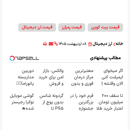
قیمت بیت کوین
قیمت رمزارز
قیمت ارز دیجیتال
خانه
ارز دیجیتال
۰۸ اردیبهشت ۱۴۰۵
مطالب پیشنهادی
اگر میخوای
معتبرترین
والکس: بازار
دوربین
ایمپلنت کنی
مرکز درمان
امن برای خرید
مداربسته
الان وقتشه |
فوری و بدون
و فروش
پانوراما👈🏻
فقط با ۲۵
بازگشت واریس
دارایی‌های
قابلیت چرخش
تا سقف 2۰۰
فرم خود را در
گردونه شانس
گوشی موبایل
میلیون
در ۳۰ دقیقه
دیجیتال
360°و سازگار
میلیون تومان
بزرگترین
بدون پوچ از
نوکیا رجیستر
تومان!!!
با اندروید و
اعتبار خرید طلا
جشنواره
PS5 تا
شده🔥
ios
و نقره
ایمپلنت تهران
آیفون17 و بیت
(پرداخت درب
پر کنید ! | فقط
کوین 🔥
منزل + تخفیف
۲۵ میلیون
ویژه)