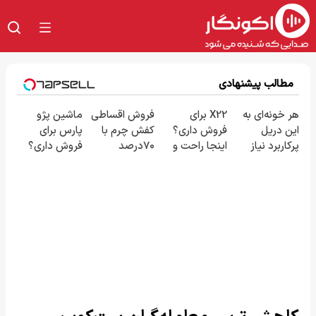
مطالب پیشنهادی
هر خونه‌ای به
X22 برای
فروش اقساطی
ماشین پژو
این دریل
فروش داری؟
کفش چرم با
پارس برای
پرکاربرد نیاز
اینجا راحت و
70درصد
فروش داری؟
داره😍 با
سریع
تخفیف
اینجا سریع
تخفیف بخر😉
بفروشش
بفروشش
👌🏻