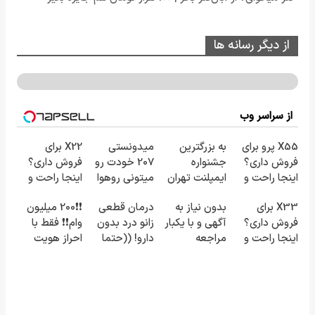
از دیگر رسانه ها
از سراسر وب
X55 پرو برای
به بزرگترین
میدونستی
X22 برای
فروش داری؟
جشنواره
207 خودت رو
فروش داری؟
اینجا راحت و
ایمپلنت تهران
میتونی روهوا
اینجا راحت و
سریع
خوش اومدید!
بفروشی؟اینجا
سریع
X33 برای
بدون نیاز به
درمان قطعی
❗❗200 میلیون
بفروشش
| فقط ۲۵
سریع و راحت
بفروشش
فروش داری؟
آگهی و با یکبار
زانو درد بدون
وام❗❗ فقط با
میلیون !
بفروش
اینجا راحت و
مراجعه
دارو! ((حتما
احراز هویت
سریع
پرسش‌نامه رو
بفروشش
پر کن))