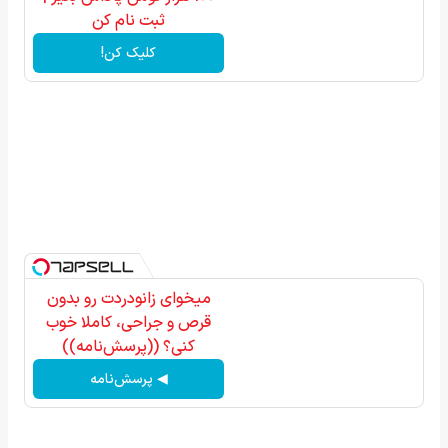
ثبت نام کن
کلیک کن!
میخوای زانودردت رو بدون
قرص و جراحی، کاملا خوب
کنی؟ ((پرسش‌نامه))
◀ پرسش‌نامه