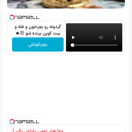
گردونه رو بچرخون و طلا و
بیت کوین برنده شو 😍🔥
بچرخونش
100 هزار تومن پاداش بگیر |