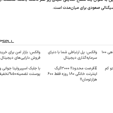
3000 گیگ اینترنت؛ فقط ماهی 100
والکس: پل ارتباطی شما با دنیای
والکس: بازار امن برای خرید
سرمایه‌گذاری دیجیتال
فروش دارایی‌های دیجیتال
سال سنتو کم
⏳فرصت محدود!! 3000گیگ
با جلبک اسپیرولینا جوانی و
اینترنت خانگی 180 روزه فقط 600
پوستت تضمینه50%تخفیف
هزارتومان!!