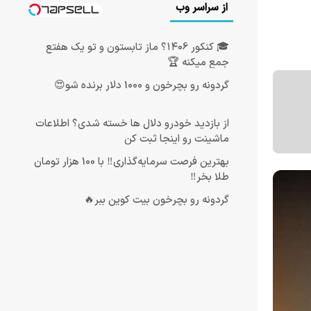
از سراسر وب
🎓 کنکور ۱۴۰6؟ ماز تابستون و تو یک هفتع
جمع میکنه 🏆
گردونه رو بچرخون و 1000 دلار برنده شو😍
از بازدید خودرو دلال ها خسته شدی؟ اطلاعات
ماشینت رو اینجا ثبت کن
بهترین فرصت سرمایه‌گذاری‼️ با 100 هزار تومان
طلا بخر‼️
گردونه رو بچرخون بیت کوین ببر🔥