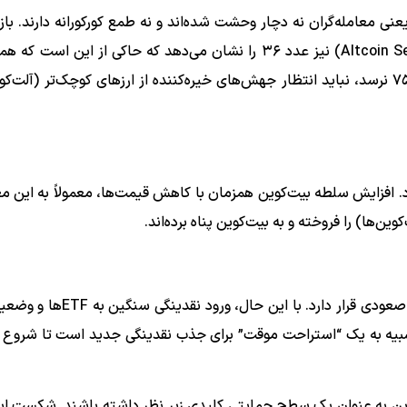
 ۵۴ (Neutral) قرار دارد. این یعنی معامله‌گران نه دچار وحشت شده‌اند و نه طمع کورکورانه دارند. 
تعادل روانی به سر می‌برد. شاخص فصل آلت‌کوین‌ها (Altcoin Season) نیز عدد ۳۶ را نشان می‌دهد که حاکی از ا
“فصل بیت‌کوین” هستیم. تا زمانی که این شاخص به بالای ۷۵ نرسد، نباید انتظار جهش‌های خیره‌کننده از ارزهای کوچک‌تر (آ
کل بازار را در اختیار دارد. افزایش سلطه بیت‌کوین همزمان با کاهش قیمت‌ها، معمولاً به ای
ین‌ها) را فروخته و به بیت‌کوین پناه برده‌اند.
بازار امروز تحت تاثیر اصلاح قیمت بیت‌کوین پس از یک رالی صعودی قرار دار
یه به یک “استراحت موقت” برای جذب نقدینگی جدید است تا شروع 
ده ۷۵ هزار دلار را برای بیت‌کوین به عنوان یک سطح حمایتی کلیدی زیر نظر داشته باشند. شک