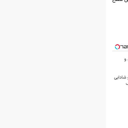
 و
 شادابی