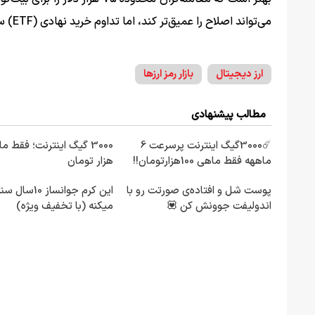
می‌تواند اصلاح را عمیق‌تر کند، اما تداوم خرید نهادی (ETF) سیگنالی صعودی برای میان‌مدت است.
ارز دیجیتال
بازار رمز ارزها
مطالب پیشنهادی
☄️3000گیگ اینترنت پرسرعت 6
ماههه فقط ماهی 100هزارتومان!!
هزار تومان
پوست شل و افتاده‌ی صورتت رو با
این کرم جوانساز 10
اندولیفت جوونش کن 💟
میکنه (با تخفیف ویژه)