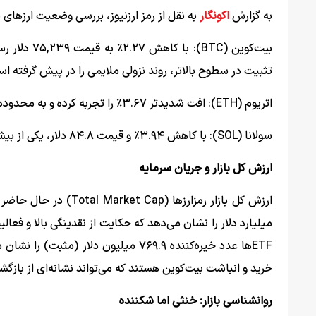
به گزارش
اکونگار
به نقل از رمز ارزنیوز، بررسی وضعیت ارزهای برتر نشا
بیت‌کوین (
تثبیت در سطوح بالاتر، روند نزولی ملایمی را در پیش گرفته ا
اتریوم (ETH): افت شدیدتر ۳.۶۷٪ را تجربه کرده و به محدوده ۲,۳۱۵ دلار سقوط کرده است.
سولانا (SOL): با کاهش ۳.۹۴٪ و قیمت ۸۴.۸ دلار، یکی از بیشترین ریزش‌ها را در میان ارزهای برتر داشته است.
ارزش کل بازار و جریان سرمایه
میلیارد دلار را نشان می‌دهد که حکایت از نقدینگی بالا و ف
ETFها عدد خیره‌کننده ۷۶۹.۹ میلیون د
خرید و انباشت بیت‌کوین هستند که می‌تواند نشانه‌ای از بازگ
روانشناسی بازار: خنثی اما شکننده