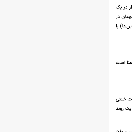
بازار در یک
ین است که همچنان در
لت‌کوین‌ها) را
ن معنا است
د. با این حال، ورود نقدینگی سنگین به ETFها و وضعیت خنثی
یک روند
ست این سطح