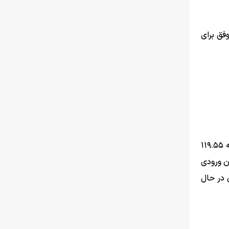
ناموفق برای
ارزش کل بازار رمزارزها (Total Market Cap) در حال حاضر ۲.۵۴ تریلیون دلار است. حجم معاملات ۲۴ ساعته نیز رقم قابل توجه ۱۱۹.۵۵
ن ورودی
ان در حال