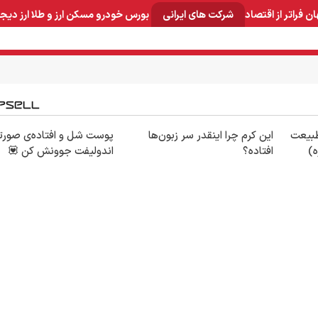
ان
فراتر از اقتصاد
شرکت های ایرانی
بورس
خودرو
مسکن
ارز و طلا
ارز دیج
و صنایع معدنی
لوازم خانگی
بهداشتی و آرایشی
برق و ارتباطات
طبیعت
این کرم چرا اینقدر سر زبون‌ها
پوست شل و افتاده‌ی صورتت
ه)
افتاده؟
اندولیفت جوونش کن 💟